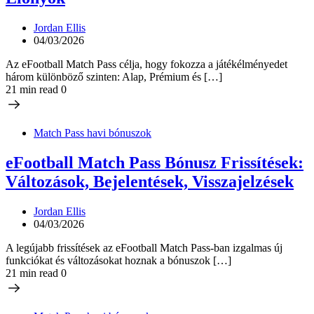
Jordan Ellis
04/03/2026
Az eFootball Match Pass célja, hogy fokozza a játékélményedet
három különböző szinten: Alap, Prémium és […]
21 min read
0
Match Pass havi bónuszok
eFootball Match Pass Bónusz Frissítések:
Változások, Bejelentések, Visszajelzések
Jordan Ellis
04/03/2026
A legújabb frissítések az eFootball Match Pass-ban izgalmas új
funkciókat és változásokat hoznak a bónuszok […]
21 min read
0