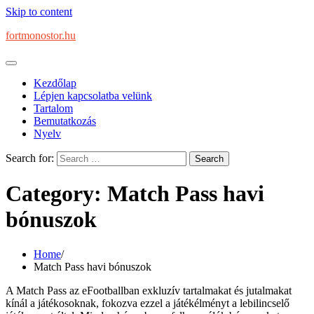
Skip to content
fortmonostor.hu
Kezdőlap
Lépjen kapcsolatba velünk
Tartalom
Bemutatkozás
Nyelv
Search for:
Category:
Match Pass havi
bónuszok
Home
Match Pass havi bónuszok
A Match Pass az eFootballban exkluzív tartalmakat és jutalmakat
kínál a játékosoknak, fokozva ezzel a játékélményt a lebilincselő