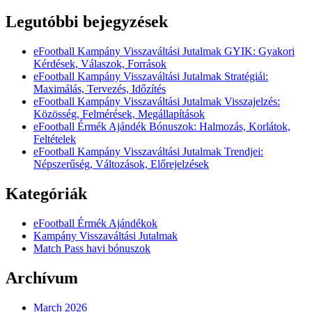
Legutóbbi bejegyzések
eFootball Kampány Visszaváltási Jutalmak GYIK: Gyakori
Kérdések, Válaszok, Források
eFootball Kampány Visszaváltási Jutalmak Stratégiái:
Maximálás, Tervezés, Időzítés
eFootball Kampány Visszaváltási Jutalmak Visszajelzés:
Közösség, Felmérések, Megállapítások
eFootball Érmék Ajándék Bónuszok: Halmozás, Korlátok,
Feltételek
eFootball Kampány Visszaváltási Jutalmak Trendjei:
Népszerűség, Változások, Előrejelzések
Kategóriák
eFootball Érmék Ajándékok
Kampány Visszaváltási Jutalmak
Match Pass havi bónuszok
Archívum
March 2026