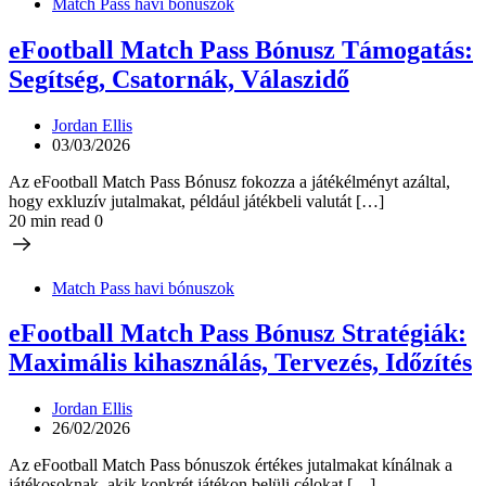
Match Pass havi bónuszok
eFootball Match Pass Bónusz Támogatás:
Segítség, Csatornák, Válaszidő
Jordan Ellis
03/03/2026
Az eFootball Match Pass Bónusz fokozza a játékélményt azáltal,
hogy exkluzív jutalmakat, például játékbeli valutát […]
20 min read
0
Match Pass havi bónuszok
eFootball Match Pass Bónusz Stratégiák:
Maximális kihasználás, Tervezés, Időzítés
Jordan Ellis
26/02/2026
Az eFootball Match Pass bónuszok értékes jutalmakat kínálnak a
játékosoknak, akik konkrét játékon belüli célokat […]