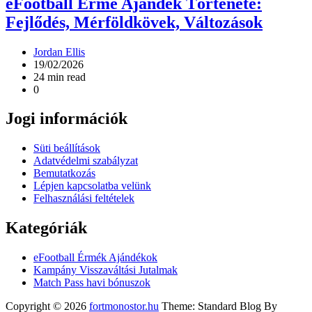
eFootball Érme Ajándék Története:
Fejlődés, Mérföldkövek, Változások
Jordan Ellis
19/02/2026
24 min read
0
Jogi információk
Süti beállítások
Adatvédelmi szabályzat
Bemutatkozás
Lépjen kapcsolatba velünk
Felhasználási feltételek
Kategóriák
eFootball Érmék Ajándékok
Kampány Visszaváltási Jutalmak
Match Pass havi bónuszok
Copyright © 2026
fortmonostor.hu
Theme: Standard Blog By