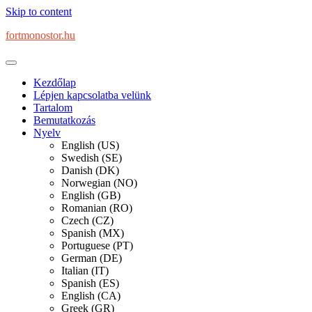
Skip to content
fortmonostor.hu
Kezdőlap
Lépjen kapcsolatba velünk
Tartalom
Bemutatkozás
Nyelv
English (US)
Swedish (SE)
Danish (DK)
Norwegian (NO)
English (GB)
Romanian (RO)
Czech (CZ)
Spanish (MX)
Portuguese (PT)
German (DE)
Italian (IT)
Spanish (ES)
English (CA)
Greek (GR)