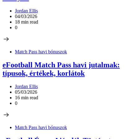
Jordan Ellis
04/03/2026
18 min read
0
Match Pass havi bónuszok
eFootball Match Pass havi jutalmak:
típusok, értékek, korlátok
Jordan Ellis
05/03/2026
16 min read
0
Match Pass havi bónuszok