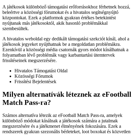
A játékosok különböző támogatási erőforrásokhoz férhetnek hozzá,
beleértve a közösségi fórumokat és a hivatalos segítségnyújtó
központokat. Ezek a platformok gyakran értékes betekintést
nyújtanak más játékosoktól, akik hasonló problémákkal
szembesültek.
A hivatalos weboldal egy dedikált támogatási szekciót kínál, ahol a
játékosok jegyeket nyújthatnak be a megoldatlan problémákra.
Ezenkívül a közösségi média csatornák gyors módot kínálhatnak a
folyamatban lévő problémák vagy karbantartási ütemtervek
frissítéseinek megszerzésére.
Hivatalos Támogatási Oldal
Közösségi Fórumok
Frissítési Bejelentések
Milyen alternatívák léteznek az eFootball
Match Pass-ra?
Számos alternatíva létezik az eFootball Match Pass-ra, amelyek
különböző módokat kínálnak a játékosok számára a jutalmak
megszerzésére és a játékmenet élményének fokozására. Ezek a
rendszerek gyakran szezonális bérleteket, loot boxokat és közvetlen