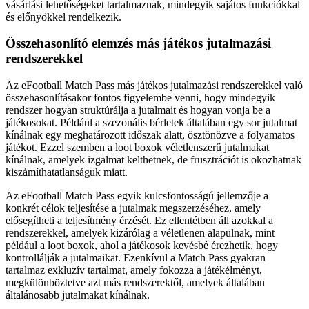
vásárlási lehetőségeket tartalmaznak, mindegyik sajátos funkciókkal
és előnyökkel rendelkezik.
Összehasonlító elemzés más játékos jutalmazási
rendszerekkel
Az eFootball Match Pass más játékos jutalmazási rendszerekkel való
összehasonlításakor fontos figyelembe venni, hogy mindegyik
rendszer hogyan struktúrálja a jutalmait és hogyan vonja be a
játékosokat. Például a szezonális bérletek általában egy sor jutalmat
kínálnak egy meghatározott időszak alatt, ösztönözve a folyamatos
játékot. Ezzel szemben a loot boxok véletlenszerű jutalmakat
kínálnak, amelyek izgalmat kelthetnek, de frusztrációt is okozhatnak
kiszámíthatatlanságuk miatt.
Az eFootball Match Pass egyik kulcsfontosságú jellemzője a
konkrét célok teljesítése a jutalmak megszerzéséhez, amely
elősegítheti a teljesítmény érzését. Ez ellentétben áll azokkal a
rendszerekkel, amelyek kizárólag a véletlenen alapulnak, mint
például a loot boxok, ahol a játékosok kevésbé érezhetik, hogy
kontrollálják a jutalmaikat. Ezenkívül a Match Pass gyakran
tartalmaz exkluzív tartalmat, amely fokozza a játékélményt,
megkülönböztetve azt más rendszerektől, amelyek általában
általánosabb jutalmakat kínálnak.