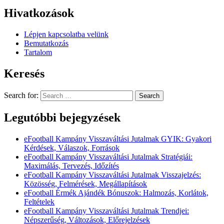
Hivatkozások
Lépjen kapcsolatba velünk
Bemutatkozás
Tartalom
Keresés
Search for:
Legutóbbi bejegyzések
eFootball Kampány Visszaváltási Jutalmak GYIK: Gyakori
Kérdések, Válaszok, Források
eFootball Kampány Visszaváltási Jutalmak Stratégiái:
Maximálás, Tervezés, Időzítés
eFootball Kampány Visszaváltási Jutalmak Visszajelzés:
Közösség, Felmérések, Megállapítások
eFootball Érmék Ajándék Bónuszok: Halmozás, Korlátok,
Feltételek
eFootball Kampány Visszaváltási Jutalmak Trendjei:
Népszerűség, Változások, Előrejelzések