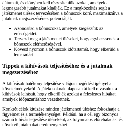
dátumait, és előnyben kell részesíteniük azokat, amelyek a
legmagasabb jutalmakat kínálják. Ez a megközelítés segít a
játékmenet ülések tervezésében a bónuszok köré, maximalizálva a
jutalmak megszerzésének potenciálját.
Azonosítsd a bónuszokat, amelyek kiegészítik az
erősségeidet.
Tervezd meg a játékmenet üléseket, hogy egybeessenek a
bónuszok elérhetőségével.
Kövesd nyomon a bónuszok időtartamát, hogy elkerüld a
lemaradást.
Tippek a kihívások teljesítéséhez és a jutalmak
megszerzéséhez
A kihívások hatékony teljesítése világos megértést igényel a
követelményekről. A játékosoknak alaposan át kell olvasniuk a
kihívások leírásait, hogy elkerüljék azokat a felesleges hibákat,
amelyek időpazarláshoz vezethetnek.
Konkrét célok kitűzése minden játékmeneti üléshez fokozhatja a
figyelmet és a termelékenységet. Például, ha a cél egy bizonyos
számú kihívás teljesítése üléseként, az folyamatos előrehaladást és
növekvő jutalmakat eredményezhet.