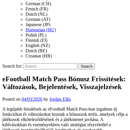
German (CH)
French (FR)
Dutch (NL)
German (AT)
Japanese (JP)
Hungarian (HU)
Polish (PL)
Finnish (FI)
English (NZ)
Dutch (BE)
Croatian (HR)
Search for:
eFootball Match Pass Bónusz Frissítések:
Változások, Bejelentések, Visszajelzések
Posted on
04/03/2026
by
Jordan Ellis
A legújabb frissítések az eFootball Match Pass-ban izgalmas új
funkciókat és változásokat hoznak a bónuszok terén, amelyek célja a
játékosok elköteleződésének és a játékmenet javítása. A
kihívásokban és eseményekben való stratégiai részvétellel a
játékosok maximalizálhatják jutalmaikat, és gazdagabb