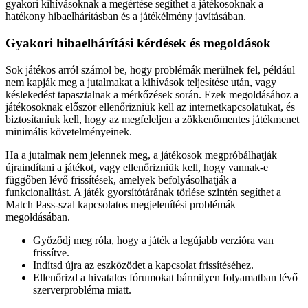
gyakori kihívásoknak a megértése segíthet a játékosoknak a
hatékony hibaelhárításban és a játékélmény javításában.
Gyakori hibaelhárítási kérdések és megoldások
Sok játékos arról számol be, hogy problémák merülnek fel, például
nem kapják meg a jutalmakat a kihívások teljesítése után, vagy
késlekedést tapasztalnak a mérkőzések során. Ezek megoldásához a
játékosoknak először ellenőrizniük kell az internetkapcsolatukat, és
biztosítaniuk kell, hogy az megfeleljen a zökkenőmentes játékmenet
minimális követelményeinek.
Ha a jutalmak nem jelennek meg, a játékosok megpróbálhatják
újraindítani a játékot, vagy ellenőrizniük kell, hogy vannak-e
függőben lévő frissítések, amelyek befolyásolhatják a
funkcionalitást. A játék gyorsítótárának törlése szintén segíthet a
Match Pass-szal kapcsolatos megjelenítési problémák
megoldásában.
Győződj meg róla, hogy a játék a legújabb verzióra van
frissítve.
Indítsd újra az eszközödet a kapcsolat frissítéséhez.
Ellenőrizd a hivatalos fórumokat bármilyen folyamatban lévő
szerverprobléma miatt.