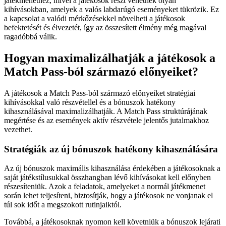
játékmenethez, mivel a játékosok részt vehetnek olyan
kihívásokban, amelyek a valós labdarúgó eseményeket tükrözik. Ez
a kapcsolat a valódi mérkőzésekkel növelheti a játékosok
befektetését és élvezetét, így az összesített élmény még magával
ragadóbbá válik.
Hogyan maximalizálhatják a játékosok a
Match Pass-ból származó előnyeiket?
A játékosok a Match Pass-ból származó előnyeiket stratégiai
kihívásokkal való részvétellel és a bónuszok hatékony
kihasználásával maximalizálhatják. A Match Pass struktúrájának
megértése és az események aktív részvétele jelentős jutalmakhoz
vezethet.
Stratégiák az új bónuszok hatékony kihasználására
Az új bónuszok maximális kihasználása érdekében a játékosoknak a
saját játékstílusukkal összhangban lévő kihívásokat kell előnyben
részesíteniük. Azok a feladatok, amelyeket a normál játékmenet
során lehet teljesíteni, biztosítják, hogy a játékosok ne vonjanak el
túl sok időt a megszokott rutinjaiktól.
Továbbá, a játékosoknak nyomon kell követniük a bónuszok lejárati