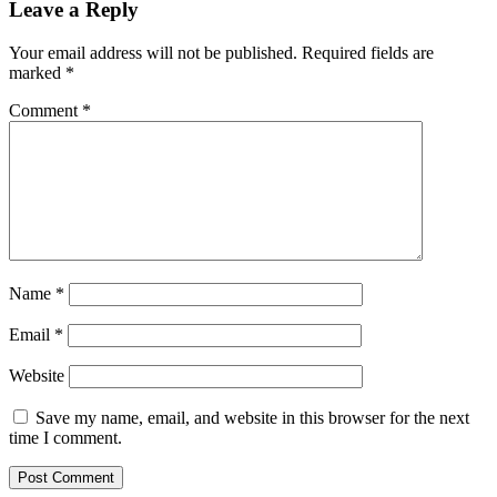
Leave a Reply
Your email address will not be published.
Required fields are
marked
*
Comment
*
Name
*
Email
*
Website
Save my name, email, and website in this browser for the next
time I comment.