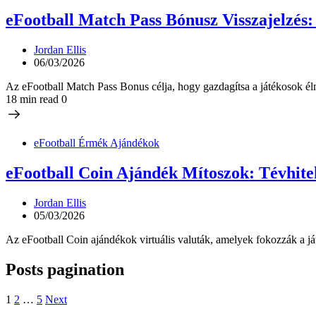
eFootball Match Pass Bónusz Visszajelzés
Jordan Ellis
06/03/2026
Az eFootball Match Pass Bonus célja, hogy gazdagítsa a játékosok él
18 min read
0
eFootball Érmék Ajándékok
eFootball Coin Ajándék Mítoszok: Tévhitek
Jordan Ellis
05/03/2026
Az eFootball Coin ajándékok virtuális valuták, amelyek fokozzák a já
Posts pagination
1
2
…
5
Next