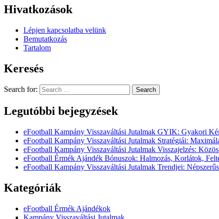
Hivatkozások
Lépjen kapcsolatba velünk
Bemutatkozás
Tartalom
Keresés
Search for:
Legutóbbi bejegyzések
eFootball Kampány Visszaváltási Jutalmak GYIK: Gyakori Kér
eFootball Kampány Visszaváltási Jutalmak Stratégiái: Maximálá
eFootball Kampány Visszaváltási Jutalmak Visszajelzés: Közös
eFootball Érmék Ajándék Bónuszok: Halmozás, Korlátok, Felt
eFootball Kampány Visszaváltási Jutalmak Trendjei: Népszerűs
Kategóriák
eFootball Érmék Ajándékok
Kampány Visszaváltási Jutalmak