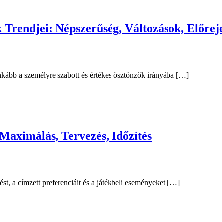
Trendjei: Népszerűség, Változások, Előrej
inkább a személyre szabott és értékes ösztönzők irányába […]
Maximálás, Tervezés, Időzítés
t, a címzett preferenciáit és a játékbeli eseményeket […]