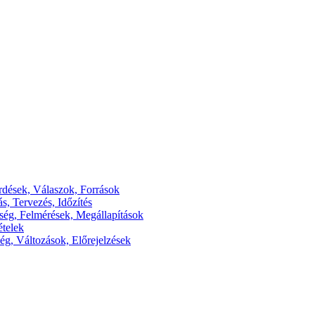
dések, Válaszok, Források
s, Tervezés, Időzítés
ség, Felmérések, Megállapítások
ételek
ég, Változások, Előrejelzések