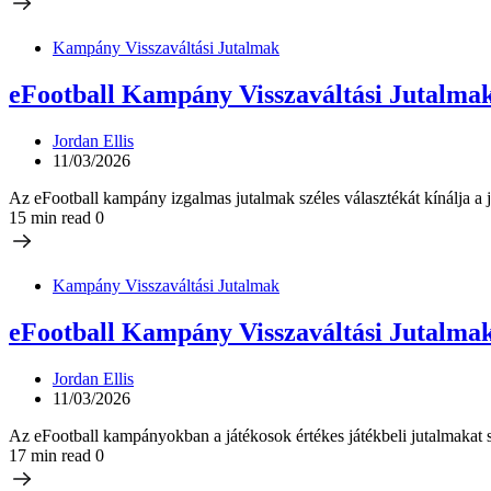
Kampány Visszaváltási Jutalmak
eFootball Kampány Visszaváltási Jutalma
Jordan Ellis
11/03/2026
Az eFootball kampány izgalmas jutalmak széles választékát kínálja a 
15 min read
0
Kampány Visszaváltási Jutalmak
eFootball Kampány Visszaváltási Jutalmak 
Jordan Ellis
11/03/2026
Az eFootball kampányokban a játékosok értékes játékbeli jutalmakat s
17 min read
0