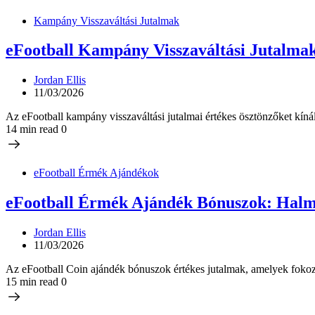
Kampány Visszaváltási Jutalmak
eFootball Kampány Visszaváltási Jutalmak
Jordan Ellis
11/03/2026
Az eFootball kampány visszaváltási jutalmai értékes ösztönzőket kín
14 min read
0
eFootball Érmék Ajándékok
eFootball Érmék Ajándék Bónuszok: Halmo
Jordan Ellis
11/03/2026
Az eFootball Coin ajándék bónuszok értékes jutalmak, amelyek fokozz
15 min read
0