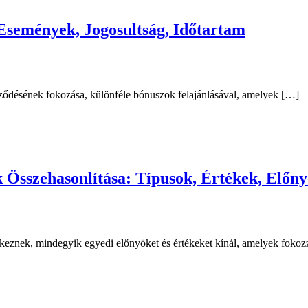
Események, Jogosultság, Időtartam
ződésének fokozása, különféle bónuszok felajánlásával, amelyek […]
 Összehasonlítása: Típusok, Értékek, Előn
keznek, mindegyik egyedi előnyöket és értékeket kínál, amelyek foko