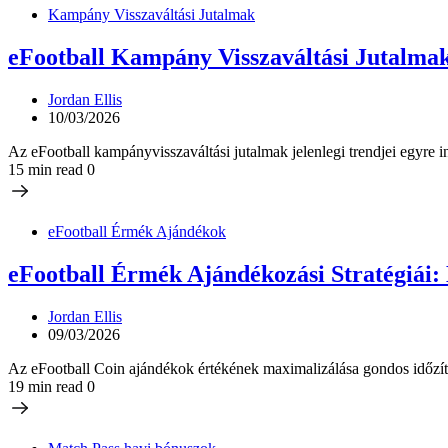
Kampány Visszaváltási Jutalmak
eFootball Kampány Visszaváltási Jutalmak 
Jordan Ellis
10/03/2026
Az eFootball kampányvisszaváltási jutalmak jelenlegi trendjei egyre 
15 min read
0
eFootball Érmék Ajándékok
eFootball Érmék Ajándékozási Stratégiái: 
Jordan Ellis
09/03/2026
Az eFootball Coin ajándékok értékének maximalizálása gondos időzítés
19 min read
0