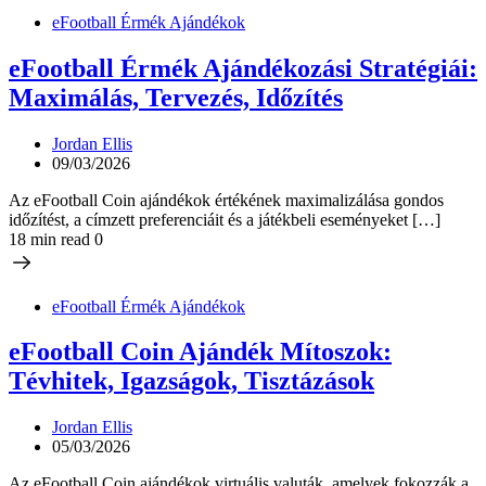
eFootball Érmék Ajándékok
eFootball Érmék Ajándékozási Stratégiái:
Maximálás, Tervezés, Időzítés
Jordan Ellis
09/03/2026
Az eFootball Coin ajándékok értékének maximalizálása gondos
időzítést, a címzett preferenciáit és a játékbeli eseményeket […]
18 min read
0
eFootball Érmék Ajándékok
eFootball Coin Ajándék Mítoszok:
Tévhitek, Igazságok, Tisztázások
Jordan Ellis
05/03/2026
Az eFootball Coin ajándékok virtuális valuták, amelyek fokozzák a