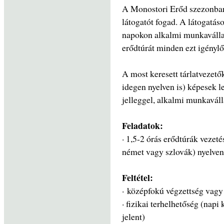
A Monostori Erőd szezonban
látogatót fogad. A látogatás
napokon alkalmi munkaválla
erődtúrát minden ezt igénylő
A most keresett tárlatvezető
idegen nyelven is) képesek l
jelleggel, alkalmi munkavál
Feladatok:
· 1,5-2 órás erődtúrák vezet
német vagy szlovák) nyelven
Feltétel:
· középfokú végzettség vagy
· fizikai terhelhetőség (nap
jelent)