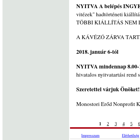
NYITVA
A belépés
INGYE
vitézek" hadtörténeti kiállí
TÖBBI KIÁLLÍTÁS NEM
A KÁVÉZÓ ZÁRVA TART
2018. január 6-tól
NYITVA
mindennap 8.00-1
hivatalos nyitvatartási rend s
Szeretettel várjuk Önöket!
Monostori Erőd Nonprofit K
1
2
3
4
5
Impresszum
Elérhetőség