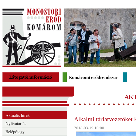
Skip to main content
Main Menu
AKT
Aktuális hírek
Alkalmi tárlatvezetőket 
Nyitvatartás
2018-03-19 10:00
Belépőjegy