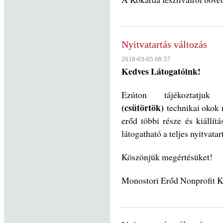
Nyitvatartás változás
2018-03-05 08:57
Kedves Látogatóink!
Ezúton tájékoztat
(csütörtök)
technikai okok 
erőd többi része és kiállítá
látogatható a teljes nyitvatar
Köszönjük megértésüket!
Monostori Erőd Nonprofit K