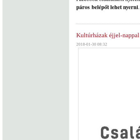
páros
belé
pőt lehet nyerni
Kultúrházak éjjel-nappal
2018-01-30 08:32