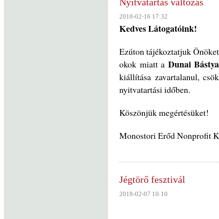
Nyitvatartás változás
2018-02-16 17:32
Kedves Látogatóink!
Ezúton tájékoztatjuk Önöke
Dunai Básty
okok miatt a
kiállítása zavartalanul, csö
nyitvatartási időben.
Köszönjük megértésüket!
Monostori Erőd Nonprofit K
Jégtörő fesztivál
2018-02-07 10:10