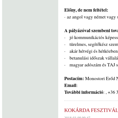
Előny, de nem feltétel:
· az angol vagy német vagy 
A pályázóval szembeni tov
· jó kommunikációs képes
· türelmes, segítőkész sze
· akár hétvégi és hétközben
· betanulási időszak vállal
· magyar adószám és TAJ 
Postacím:
Monostori Erőd N
Email
:
További információ
: , +36
KOKÁRDA FESZTIVÁL -