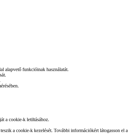
l alapvető funkcióinak használatát.
sát.
.
mérésében.
t a cookie-k letiltásához.
eszik a cookie-k kezelését. További információkért látogasson el a