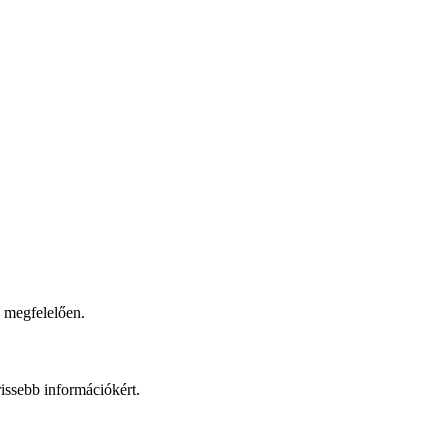
.
k megfelelően.
frissebb információkért.