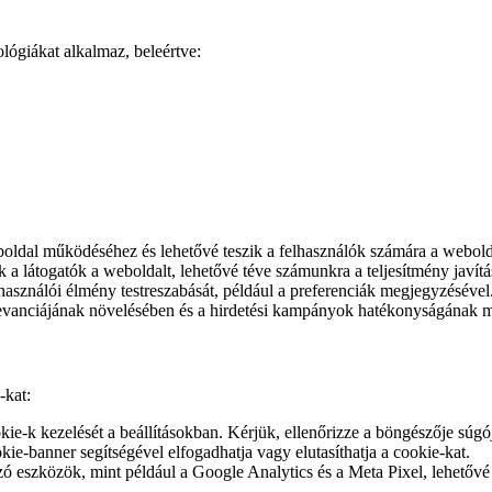
ógiákat alkalmaz, beleértve:
ldal működéséhez és lehetővé teszik a felhasználók számára a webolda
a látogatók a weboldalt, lehetővé téve számunkra a teljesítmény javítá
használói élmény testreszabását, például a preferenciák megjegyzésével
levanciájának növelésében és a hirdetési kampányok hatékonyságának 
-kat:
ie-k kezelését a beállításokban. Kérjük, ellenőrizze a böngészője súgójá
ie-banner segítségével elfogadhatja vagy elutasíthatja a cookie-kat.
 eszközök, mint például a Google Analytics és a Meta Pixel, lehetővé t