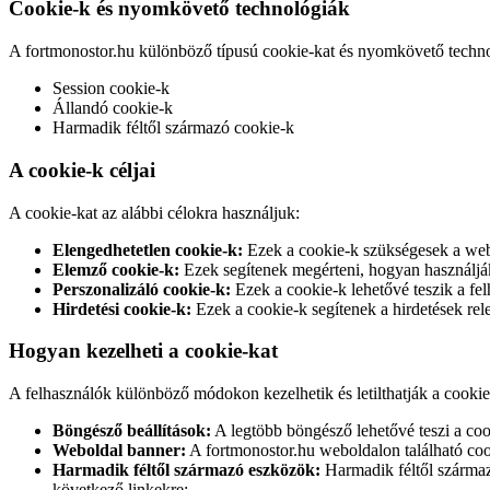
Cookie-k és nyomkövető technológiák
A fortmonostor.hu különböző típusú cookie-kat és nyomkövető technol
Session cookie-k
Állandó cookie-k
Harmadik féltől származó cookie-k
A cookie-k céljai
A cookie-kat az alábbi célokra használjuk:
Elengedhetetlen cookie-k:
Ezek a cookie-k szükségesek a webo
Elemző cookie-k:
Ezek segítenek megérteni, hogyan használják 
Perszonalizáló cookie-k:
Ezek a cookie-k lehetővé teszik a fel
Hirdetési cookie-k:
Ezek a cookie-k segítenek a hirdetések re
Hogyan kezelheti a cookie-kat
A felhasználók különböző módokon kezelhetik és letilthatják a cookie
Böngésző beállítások:
A legtöbb böngésző lehetővé teszi a cook
Weboldal banner:
A fortmonostor.hu weboldalon található cook
Harmadik féltől származó eszközök:
Harmadik féltől származó
következő linkekre: