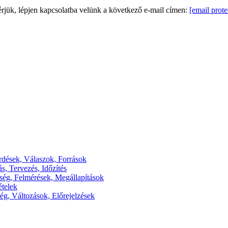
rjük, lépjen kapcsolatba velünk a következő e-mail címen:
[email prote
dések, Válaszok, Források
s, Tervezés, Időzítés
ség, Felmérések, Megállapítások
ételek
ég, Változások, Előrejelzések