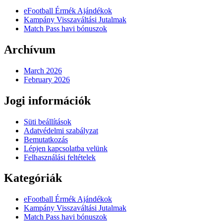
eFootball Érmék Ajándékok
Kampány Visszaváltási Jutalmak
Match Pass havi bónuszok
Archívum
March 2026
February 2026
Jogi információk
Süti beállítások
Adatvédelmi szabályzat
Bemutatkozás
Lépjen kapcsolatba velünk
Felhasználási feltételek
Kategóriák
eFootball Érmék Ajándékok
Kampány Visszaváltási Jutalmak
Match Pass havi bónuszok