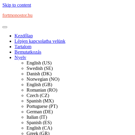
Skip to content
fortmonostor.hu
Kezdőlap
Lépjen kapcsolatba velünk
Tartalom
Bemutatkozás
Nyelv
English (US)
Swedish (SE)
Danish (DK)
Norwegian (NO)
English (GB)
Romanian (RO)
Czech (CZ)
Spanish (MX)
Portuguese (PT)
German (DE)
Italian (IT)
Spanish (ES)
English (CA)
Greek (GR)