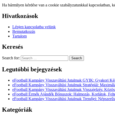
Ha bármilyen kérdése van a cookie szabályzatunkkal kapcsolatban, ké
Hivatkozások
Lépjen kapcsolatba velünk
Bemutatkozás
Tartalom
Keresés
Search for:
Legutóbbi bejegyzések
eFootball Kampány Visszaváltási Jutalmak GYIK: Gyakori Kér
eFootball Kampány Visszaváltási Jutalmak Stratégiái: Maximálá
eFootball Kampány Visszaváltási Jutalmak Visszajelzés: Közös
eFootball Érmék Ajándék Bónuszok: Halmozás, Korlátok, Felt
eFootball Kampány Visszaváltási Jutalmak Trendjei: Népszerűs
Kategóriák