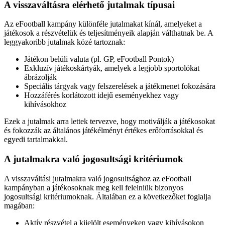
A visszaváltásra elérhető jutalmak típusai
Az eFootball kampány különféle jutalmakat kínál, amelyeket a
játékosok a részvételük és teljesítményeik alapján válthatnak be. A
leggyakoribb jutalmak közé tartoznak:
Játékon belüli valuta (pl. GP, eFootball Pontok)
Exkluzív játékoskártyák, amelyek a legjobb sportolókat
ábrázolják
Speciális tárgyak vagy felszerelések a játékmenet fokozására
Hozzáférés korlátozott idejű eseményekhez vagy
kihívásokhoz
Ezek a jutalmak arra lettek tervezve, hogy motiválják a játékosokat
és fokozzák az általános játékélményt értékes erőforrásokkal és
egyedi tartalmakkal.
A jutalmakra való jogosultsági kritériumok
A visszaváltási jutalmakra való jogosultsághoz az eFootball
kampányban a játékosoknak meg kell felelniük bizonyos
jogosultsági kritériumoknak. Általában ez a következőket foglalja
magában:
Aktív részvétel a kijelölt eseményeken vagy kihívásokon