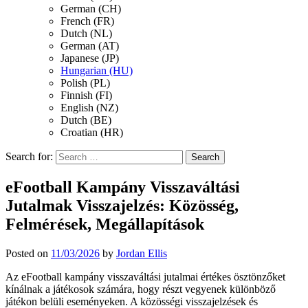
German (CH)
French (FR)
Dutch (NL)
German (AT)
Japanese (JP)
Hungarian (HU)
Polish (PL)
Finnish (FI)
English (NZ)
Dutch (BE)
Croatian (HR)
Search for:
eFootball Kampány Visszaváltási
Jutalmak Visszajelzés: Közösség,
Felmérések, Megállapítások
Posted on
11/03/2026
by
Jordan Ellis
Az eFootball kampány visszaváltási jutalmai értékes ösztönzőket
kínálnak a játékosok számára, hogy részt vegyenek különböző
játékon belüli eseményeken. A közösségi visszajelzések és