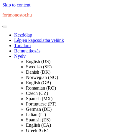
Skip to content
fortmonostor.hu
Kezdőlap
Lépjen kapcsolatba velünk
Tartalom
Bemutatkozás
Nyelv
English (US)
Swedish (SE)
Danish (DK)
Norwegian (NO)
English (GB)
Romanian (RO)
Czech (CZ)
Spanish (MX)
Portuguese (PT)
German (DE)
Italian (IT)
Spanish (ES)
English (CA)
Greek (GR)