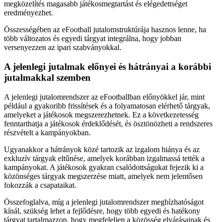
megközelítés magasabb játékosmegtartást és elégedettséget
eredményezhet.
Összességében az eFootball jutalomstruktúrája hasznos lenne, ha
több változatos és egyedi tárgyat integrálna, hogy jobban
versenyezzen az ipari szabványokkal.
A jelenlegi jutalmak előnyei és hátrányai a korábbi
jutalmakkal szemben
A jelenlegi jutalomrendszer az eFootballban előnyökkel jár, mint
például a gyakoribb frissítések és a folyamatosan elérhető tárgyak,
amelyeket a játékosok megszerezhetnek. Ez a következetesség
fenntarthatja a játékosok érdeklődését, és ösztönözheti a rendszeres
részvételt a kampányokban.
Ugyanakkor a hátrányok közé tartozik az izgalom hiánya és az
exkluzív tárgyak eltűnése, amelyek korábban izgalmassá tették a
kampányokat. A játékosok gyakran csalódottságukat fejezik ki a
közönséges tárgyak megszerzése miatt, amelyek nem jelentősen
fokozzák a csapataikat.
Összefoglalva, míg a jelenlegi jutalomrendszer megbízhatóságot
kínál, szükség lehet a fejlődésre, hogy több egyedi és hatékony
tárgyat tartalmazzon, hogy megfeleljen a közösség elvárásainak és