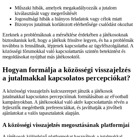
Műszaki hibák, amelyek megakadályozzák a jutalom
kiválasztását vagy megerősítését
Jogosultsági hibák a hiányos feladatok vagy célok miatt
Bizonyos jutalmak korlátozott elérhetősége csalódást okozhat
Ezeknek a problémáknak a mérséklése érdekében a játékosoknak
biztosítaniuk kell, hogy a játékuk frissítve legyen, és ha a problémák
továbbra is fennállnak, lépjenek kapcsolatba az ügyfélszolgálattal. A
közösségi fórumokkal való kapcsolattartás szintén betekintést és
megoldásokat nyújthat más játékosoktól.
Hogyan formálja a közösségi visszajelzés
a jutalmakkal kapcsolatos percepciókat?
A közösségi visszajelzés kulcsszerepet játszik a játékosok
jutalmakkal kapcsolatos percepcióinak formálásában az eFootball
kampányokban. A játékosokkal való aktív kapcsolattartás révén a
fejlesztők megérthetik preferenciáikat, és javíthatják a jövőbeli
ajánlatokat a valós tapasztalatok alapján.
A közösségi visszajelzés megosztásának platformjai
A játékosok különböző platformokat használnak a jutalmakkal