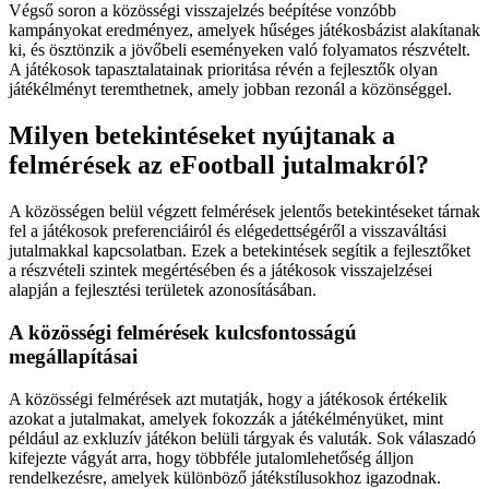
Végső soron a közösségi visszajelzés beépítése vonzóbb
kampányokat eredményez, amelyek hűséges játékosbázist alakítanak
ki, és ösztönzik a jövőbeli eseményeken való folyamatos részvételt.
A játékosok tapasztalatainak prioritása révén a fejlesztők olyan
játékélményt teremthetnek, amely jobban rezonál a közönséggel.
Milyen betekintéseket nyújtanak a
felmérések az eFootball jutalmakról?
A közösségen belül végzett felmérések jelentős betekintéseket tárnak
fel a játékosok preferenciáiról és elégedettségéről a visszaváltási
jutalmakkal kapcsolatban. Ezek a betekintések segítik a fejlesztőket
a részvételi szintek megértésében és a játékosok visszajelzései
alapján a fejlesztési területek azonosításában.
A közösségi felmérések kulcsfontosságú
megállapításai
A közösségi felmérések azt mutatják, hogy a játékosok értékelik
azokat a jutalmakat, amelyek fokozzák a játékélményüket, mint
például az exkluzív játékon belüli tárgyak és valuták. Sok válaszadó
kifejezte vágyát arra, hogy többféle jutalomlehetőség álljon
rendelkezésre, amelyek különböző játékstílusokhoz igazodnak.