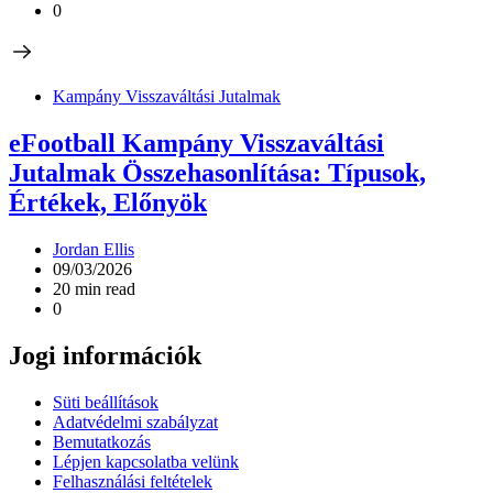
0
Kampány Visszaváltási Jutalmak
eFootball Kampány Visszaváltási
Jutalmak Összehasonlítása: Típusok,
Értékek, Előnyök
Jordan Ellis
09/03/2026
20 min read
0
Jogi információk
Süti beállítások
Adatvédelmi szabályzat
Bemutatkozás
Lépjen kapcsolatba velünk
Felhasználási feltételek