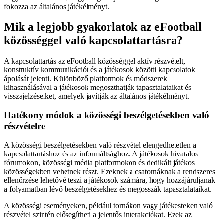
fokozza az általános játékélményt.
Mik a legjobb gyakorlatok az eFootball
közösséggel való kapcsolattartásra?
A kapcsolattartás az eFootball közösséggel aktív részvételt,
konstruktív kommunikációt és a játékosok közötti kapcsolatok
ápolását jelenti. Különböző platformok és módszerek
kihasználásával a játékosok megoszthatják tapasztalataikat és
visszajelzéseiket, amelyek javítják az általános játékélményt.
Hatékony módok a közösségi beszélgetésekben való
részvételre
A közösségi beszélgetésekben való részvétel elengedhetetlen a
kapcsolattartáshoz és az informáltsághoz. A játékosok hivatalos
fórumokon, közösségi média platformokon és dedikált játékos
közösségekben vehetnek részt. Ezeknek a csatornáknak a rendszeres
ellenőrzése lehetővé teszi a játékosok számára, hogy hozzájáruljanak
a folyamatban lévő beszélgetésekhez és megosszák tapasztalataikat.
A közösségi eseményeken, például tornákon vagy játékesteken való
részvétel szintén elősegítheti a jelentős interakciókat. Ezek az