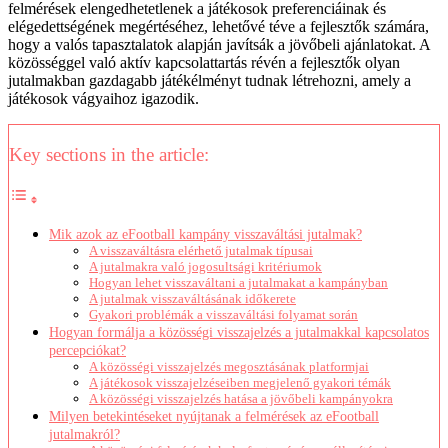
felmérések elengedhetetlenek a játékosok preferenciáinak és
elégedettségének megértéséhez, lehetővé téve a fejlesztők számára,
hogy a valós tapasztalatok alapján javítsák a jövőbeli ajánlatokat. A
közösséggel való aktív kapcsolattartás révén a fejlesztők olyan
jutalmakban gazdagabb játékélményt tudnak létrehozni, amely a
játékosok vágyaihoz igazodik.
Key sections in the article:
Mik azok az eFootball kampány visszaváltási jutalmak?
A visszaváltásra elérhető jutalmak típusai
A jutalmakra való jogosultsági kritériumok
Hogyan lehet visszaváltani a jutalmakat a kampányban
A jutalmak visszaváltásának időkerete
Gyakori problémák a visszaváltási folyamat során
Hogyan formálja a közösségi visszajelzés a jutalmakkal kapcsolatos
percepciókat?
A közösségi visszajelzés megosztásának platformjai
A játékosok visszajelzéseiben megjelenő gyakori témák
A közösségi visszajelzés hatása a jövőbeli kampányokra
Milyen betekintéseket nyújtanak a felmérések az eFootball
jutalmakról?