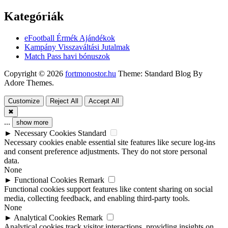
Kategóriák
eFootball Érmék Ajándékok
Kampány Visszaváltási Jutalmak
Match Pass havi bónuszok
Copyright © 2026
fortmonostor.hu
Theme: Standard Blog By
Adore Themes.
Customize
Reject All
Accept All
✖
...
show more
►
Necessary Cookies
Standard
Necessary cookies enable essential site features like secure log-ins
and consent preference adjustments. They do not store personal
data.
None
►
Functional Cookies
Remark
Functional cookies support features like content sharing on social
media, collecting feedback, and enabling third-party tools.
None
►
Analytical Cookies
Remark
Analytical cookies track visitor interactions, providing insights on