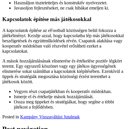
Használjon tiszteletteljes és konstruktív nyelvezetet.
Javasoljon fejlesztéseket, ne csak hibákat emeljen ki.
Kapcsolatok építése más játékosokkal
A kapcsolatok építése az eFootball közösségen belül fokozza a
játékélményt. Kezdje azzal, hogy kapcsolatba lép más játékosokkal
beszélgetések és együttműködések révén. Csapatok alakítása vagy
kooperatív módokban való részvétel erősítheti ezeket a
kapcsolatokat.
A mások hozzájárulásának elismerése és értékelése pozitív légkört
teremt. Egy egyszerű köszönet vagy egy játékos ügyességének
elismerése sokat számíthat a kapcsolatok kiépítésében. Ezenkívül a
tippek és stratégiák megosztása közösségi érzést teremthet a
játékosok között.
Vegyen részt csapatjátékban és kooperatív módokban.
Ismerje el és értékelje mások hozzájárulását.
Ossza meg tippeket és stratégiákat, hogy segítse a többi
játékost a fejlődésben.
Posted in
Kampány Visszaváltási Jutalmak
Post navigation