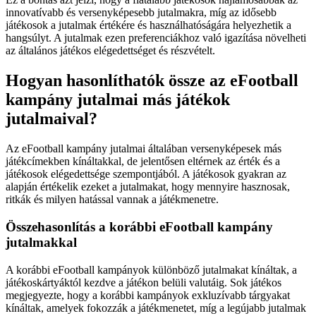
innovatívabb és versenyképesebb jutalmakra, míg az idősebb
játékosok a jutalmak értékére és használhatóságára helyezhetik a
hangsúlyt. A jutalmak ezen preferenciákhoz való igazítása növelheti
az általános játékos elégedettséget és részvételt.
Hogyan hasonlíthatók össze az eFootball
kampány jutalmai más játékok
jutalmaival?
Az eFootball kampány jutalmai általában versenyképesek más
játékcímekben kínáltakkal, de jelentősen eltérnek az érték és a
játékosok elégedettsége szempontjából. A játékosok gyakran az
alapján értékelik ezeket a jutalmakat, hogy mennyire hasznosak,
ritkák és milyen hatással vannak a játékmenetre.
Összehasonlítás a korábbi eFootball kampány
jutalmakkal
A korábbi eFootball kampányok különböző jutalmakat kínáltak, a
játékoskártyáktól kezdve a játékon belüli valutáig. Sok játékos
megjegyezte, hogy a korábbi kampányok exkluzívabb tárgyakat
kínáltak, amelyek fokozzák a játékmenetet, míg a legújabb jutalmak