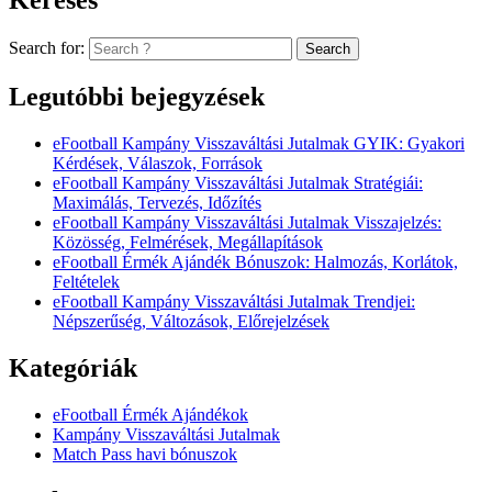
Keresés
Search for:
Legutóbbi bejegyzések
eFootball Kampány Visszaváltási Jutalmak GYIK: Gyakori
Kérdések, Válaszok, Források
eFootball Kampány Visszaváltási Jutalmak Stratégiái:
Maximálás, Tervezés, Időzítés
eFootball Kampány Visszaváltási Jutalmak Visszajelzés:
Közösség, Felmérések, Megállapítások
eFootball Érmék Ajándék Bónuszok: Halmozás, Korlátok,
Feltételek
eFootball Kampány Visszaváltási Jutalmak Trendjei:
Népszerűség, Változások, Előrejelzések
Kategóriák
eFootball Érmék Ajándékok
Kampány Visszaváltási Jutalmak
Match Pass havi bónuszok