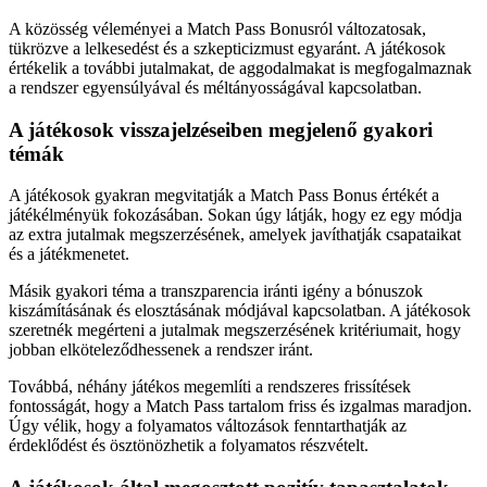
A közösség véleményei a Match Pass Bonusról változatosak,
tükrözve a lelkesedést és a szkepticizmust egyaránt. A játékosok
értékelik a további jutalmakat, de aggodalmakat is megfogalmaznak
a rendszer egyensúlyával és méltányosságával kapcsolatban.
A játékosok visszajelzéseiben megjelenő gyakori
témák
A játékosok gyakran megvitatják a Match Pass Bonus értékét a
játékélményük fokozásában. Sokan úgy látják, hogy ez egy módja
az extra jutalmak megszerzésének, amelyek javíthatják csapataikat
és a játékmenetet.
Másik gyakori téma a transzparencia iránti igény a bónuszok
kiszámításának és elosztásának módjával kapcsolatban. A játékosok
szeretnék megérteni a jutalmak megszerzésének kritériumait, hogy
jobban elköteleződhessenek a rendszer iránt.
Továbbá, néhány játékos megemlíti a rendszeres frissítések
fontosságát, hogy a Match Pass tartalom friss és izgalmas maradjon.
Úgy vélik, hogy a folyamatos változások fenntarthatják az
érdeklődést és ösztönözhetik a folyamatos részvételt.