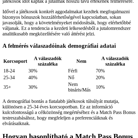
játékosok időt kaptak a jutalmak hosszú távú értékének felmérésére.
Idővel a játékosok konkrét aggodalmakat kezdtek megfogalmazni
bizonyos bónuszok hozzáférhetőségével kapcsolatban, sokan
javasolják, hogy a követelményeket módosítsák, hogy elérhetőbbé
váljanak. Ez a tendencia a kezdeti lelkesedésből a jutalomrendszer
analitikusabb megközelítésére való áttérést jelzi.
A felmérés válaszadóinak demográfiai adatai
A válaszadók
A válaszadók
Korcsoport
Nem
százaléka
százaléka
18-24
30%
Férfi
70%
25-34
40%
Nő
20%
Nem
35+
30%
10%
bináris/Más
A demográfiai bontás a fiatalabb játékosok túlsúlyát mutatja,
különösen a 25-34 éves korcsoportban. Ez az információ
kulcsfontosságú a célközönség megértéséhez és a Match Pass Bonus
testreszabásához, hogy megfeleljen a preferenciáiknak és
elvárásaiknak.
Hogyan hasonlítható a Match Pass Bonus