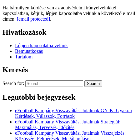
Ha bármilyen kérdése van az adatvédelmi irányelveinkkel
kapcsolatban, kérjük, lépjen kapcsolatba velünk a következő e-mail
címen:
[email protected]
.
Hivatkozások
Lépjen kapcsolatba velünk
Bemutatkozás
Tartalom
Keresés
Search for:
Legutóbbi bejegyzések
eFootball Kampány Visszaváltási Jutalmak GYIK: Gyakori
Kérdések, Válaszok, Források
eFootball Kampány Visszaváltási Jutalmak Stratégiái:
Maximálás, Tervezés, Időzítés
eFootball Kampány Visszaváltási Jutalmak Visszajelzés:
Közösség, Felmérések, Megállapítások