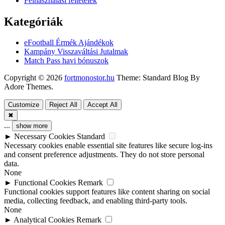
Felhasználási feltételek
Kategóriák
eFootball Érmék Ajándékok
Kampány Visszaváltási Jutalmak
Match Pass havi bónuszok
Copyright © 2026
fortmonostor.hu
Theme: Standard Blog By
Adore Themes.
Customize
Reject All
Accept All
✖
...
show more
►
Necessary Cookies
Standard
Necessary cookies enable essential site features like secure log-ins
and consent preference adjustments. They do not store personal
data.
None
►
Functional Cookies
Remark
Functional cookies support features like content sharing on social
media, collecting feedback, and enabling third-party tools.
None
►
Analytical Cookies
Remark