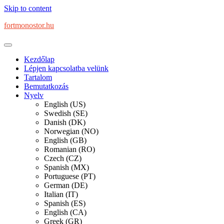
Skip to content
fortmonostor.hu
Kezdőlap
Lépjen kapcsolatba velünk
Tartalom
Bemutatkozás
Nyelv
English (US)
Swedish (SE)
Danish (DK)
Norwegian (NO)
English (GB)
Romanian (RO)
Czech (CZ)
Spanish (MX)
Portuguese (PT)
German (DE)
Italian (IT)
Spanish (ES)
English (CA)
Greek (GR)