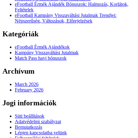
eFootball Érmék Ajándék Bónuszok: Halmozás, Korlátok,
Feltételek
eFootball Kampány Visszaváltási Jutalmak Trendjei:
Népszerűség, Változások, Előrejelzések
Kategóriák
eFootball Érmék Ajándékok
Kampány Visszaváltási Jutalmak
Match Pass havi bónuszok
Archívum
March 2026
February 2026
Jogi információk
Süti beállítások
Adatvédelmi szabályzat
Bemutatkozás
Lépjen kapcsolatba velünk