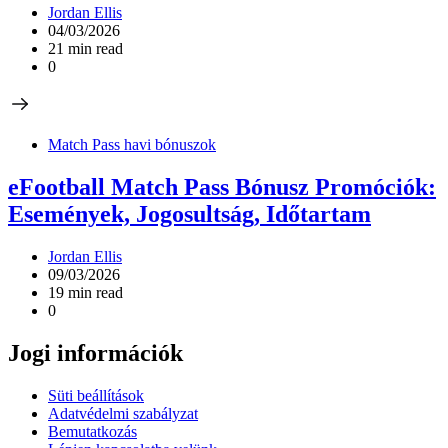
Jordan Ellis
04/03/2026
21 min read
0
Match Pass havi bónuszok
eFootball Match Pass Bónusz Promóciók:
Események, Jogosultság, Időtartam
Jordan Ellis
09/03/2026
19 min read
0
Jogi információk
Süti beállítások
Adatvédelmi szabályzat
Bemutatkozás