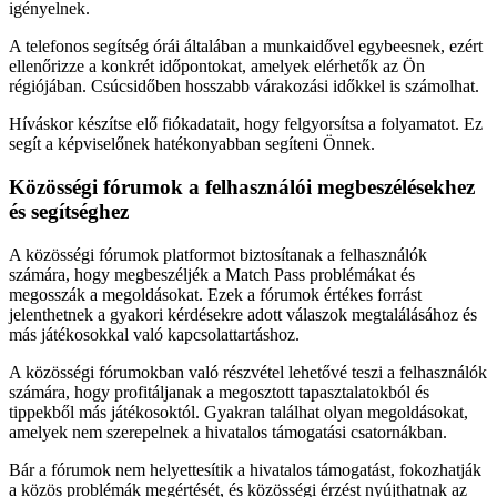
igényelnek.
A telefonos segítség órái általában a munkaidővel egybeesnek, ezért
ellenőrizze a konkrét időpontokat, amelyek elérhetők az Ön
régiójában. Csúcsidőben hosszabb várakozási időkkel is számolhat.
Híváskor készítse elő fiókadatait, hogy felgyorsítsa a folyamatot. Ez
segít a képviselőnek hatékonyabban segíteni Önnek.
Közösségi fórumok a felhasználói megbeszélésekhez
és segítséghez
A közösségi fórumok platformot biztosítanak a felhasználók
számára, hogy megbeszéljék a Match Pass problémákat és
megosszák a megoldásokat. Ezek a fórumok értékes forrást
jelenthetnek a gyakori kérdésekre adott válaszok megtalálásához és
más játékosokkal való kapcsolattartáshoz.
A közösségi fórumokban való részvétel lehetővé teszi a felhasználók
számára, hogy profitáljanak a megosztott tapasztalatokból és
tippekből más játékosoktól. Gyakran találhat olyan megoldásokat,
amelyek nem szerepelnek a hivatalos támogatási csatornákban.
Bár a fórumok nem helyettesítik a hivatalos támogatást, fokozhatják
a közös problémák megértését, és közösségi érzést nyújthatnak az