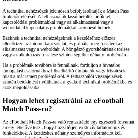
A technikai nehézségek jelentősen befolyásolhatják a Match Pass
funkciók elérését. A felhasználók lassú betöltési időkkel,
kapcsolódási problémákkal vagy az alkalmazással vagy a
weboldallal kapcsolatos problémákkal szembesülhetnek.
Ezeknek a technikai nehézségeknek a kezeléséhez először
ellenőrizze az internetkapcsolatát, és próbálja meg frissíteni az
alkalmazást vagy a weboldalt. A böngésző gyorsítótárának törlése
vagy az alkalmazás frissítése szintén segíthet néhány problémán.
Ha a problémák továbbra is fennállnak, forduljon a hivatalos
támogatási csatornákhoz hibaelhárító útmutatók vagy frissítések
miatt a már ismert problémákról. A felhasználói visszajelzések
szintén betekintést nyújthatnak a gyakori technikai problémákba és
azok megoldásaiba.
Hogyan lehet regisztrálni az eFootball
Match Pass-ra?
Az eFootball Match Pass-ra való regisztráció egy egyszerű folyamat,
amely lehetővé teszi, hogy hozzáférjen exkluzív tartalomhoz és
funkciókhoz. A kezdéshez néhány személyes információt kell