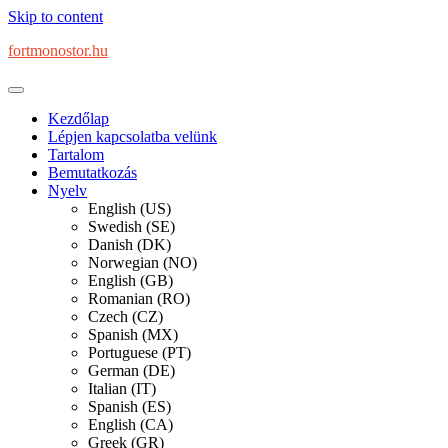
Skip to content
fortmonostor.hu
Kezdőlap
Lépjen kapcsolatba velünk
Tartalom
Bemutatkozás
Nyelv
English (US)
Swedish (SE)
Danish (DK)
Norwegian (NO)
English (GB)
Romanian (RO)
Czech (CZ)
Spanish (MX)
Portuguese (PT)
German (DE)
Italian (IT)
Spanish (ES)
English (CA)
Greek (GR)