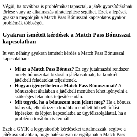
Végül, ha továbbra is problémákat tapasztal, a játék gyorsítótárának
törlése vagy az alkalmazás újratelepítése segíthet. Ezek a lépések
gyakran megoldják a Match Pass Bónusszal kapcsolatos gyakori
problémák többségét.
Gyakran ismételt kérdések a Match Pass Bónusszal
kapcsolatban
Itt van néhány gyakran ismételt kérdés a Match Pass Bónusszal
kapcsolatban:
Mi az a Match Pass Bónusz?
Ez egy jutalmazási rendszer,
amely bónuszokat biztosít a játékosoknak, ha konkrét
játékbeli feladatokat teljesítenek.
Hogyan igényelhetem a Match Pass Bónuszomat?
A
bónuszokat általában a játékbeli menüben lehet igényelni a
szükséges feladatok teljesítése után.
Mit tegyek, ha a bónuszom nem jelent meg?
Ha a bónusz
hiányzik, ellenőrizze a korábban említett hibaelhárítási
lépéseket, és lépjen kapcsolatba az ügyfélszolgálattal, ha a
probléma továbbra is fennáll.
Ezek a GYIK a leggyakoribb kérdéseket tartalmazzák, segítve a
játékosokat abban, hogy hatékonyan navigáljanak a Match Pass