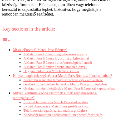
közösségi fórumokat. Élő chaten, e-mailben vagy telefonon
keresztül is kapcsolatba léphet, biztosítva, hogy megtalálja a
legjobban megfelelő segítséget.
Key sections in the article:
Mi az eFootball Match Pass Bónusz?
A Match Pass Bónusz meghatározása és célja
A Match Pass Bónusz jogosultsági kritériumai
A Match Pass Bónusz kulcsfontosságú jellemzői
A Match Pass Bónusz használatának előnyei
Hogyan működik a Match Pass Bónusz
Hogyan kaphatok segítséget a Match Pass Bónusszal kapcsolatban?
A rendelkezésre álló támogatási lehetőségek áttekintése
Gyakori hibaelhárítási lépések a Match Pass problémákhoz
Gyakran ismételt kérdések a Match Pass Bónusszal kapcsolatban
Milyen kommunikációs csatornák állnak rendelkezésre a
támogatáshoz?
Élő chat támogatás a Match Pass kérdésekhez
E-mail támogatás a Match Pass problémákhoz
Telefonos támogatás az azonnali segítséghez
Közösségi fórumok a felhasználói megbeszélésekhez és