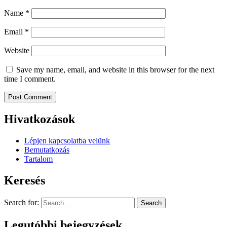
Name
*
Email
*
Website
Save my name, email, and website in this browser for the next
time I comment.
Hivatkozások
Lépjen kapcsolatba velünk
Bemutatkozás
Tartalom
Keresés
Search for:
Legutóbbi bejegyzések