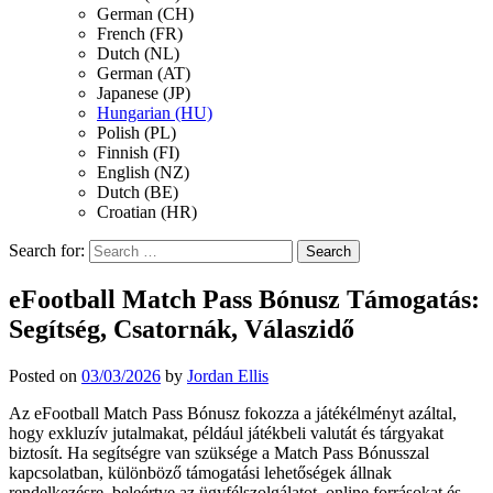
German (CH)
French (FR)
Dutch (NL)
German (AT)
Japanese (JP)
Hungarian (HU)
Polish (PL)
Finnish (FI)
English (NZ)
Dutch (BE)
Croatian (HR)
Search for:
eFootball Match Pass Bónusz Támogatás:
Segítség, Csatornák, Válaszidő
Posted on
03/03/2026
by
Jordan Ellis
Az eFootball Match Pass Bónusz fokozza a játékélményt azáltal,
hogy exkluzív jutalmakat, például játékbeli valutát és tárgyakat
biztosít. Ha segítségre van szüksége a Match Pass Bónusszal
kapcsolatban, különböző támogatási lehetőségek állnak
rendelkezésre, beleértve az ügyfélszolgálatot, online forrásokat és