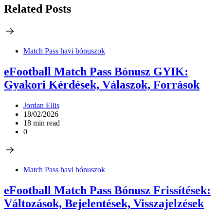
Related Posts
Match Pass havi bónuszok
eFootball Match Pass Bónusz GYIK:
Gyakori Kérdések, Válaszok, Források
Jordan Ellis
18/02/2026
18 min read
0
Match Pass havi bónuszok
eFootball Match Pass Bónusz Frissítések:
Változások, Bejelentések, Visszajelzések