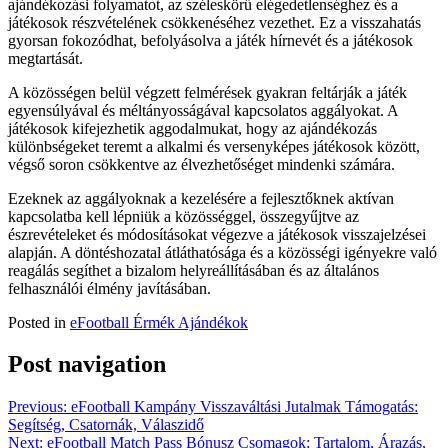
ajándékozási folyamatot, az széleskörű elégedetlenséghez és a
játékosok részvételének csökkenéséhez vezethet. Ez a visszahatás
gyorsan fokozódhat, befolyásolva a játék hírnevét és a játékosok
megtartását.
A közösségen belül végzett felmérések gyakran feltárják a játék
egyensúlyával és méltányosságával kapcsolatos aggályokat. A
játékosok kifejezhetik aggodalmukat, hogy az ajándékozás
különbségeket teremt a alkalmi és versenyképes játékosok között,
végső soron csökkentve az élvezhetőséget mindenki számára.
Ezeknek az aggályoknak a kezelésére a fejlesztőknek aktívan
kapcsolatba kell lépniük a közösséggel, összegyűjtve az
észrevételeket és módosításokat végezve a játékosok visszajelzései
alapján. A döntéshozatal átláthatósága és a közösségi igényekre való
reagálás segíthet a bizalom helyreállításában és az általános
felhasználói élmény javításában.
Posted in
eFootball Érmék Ajándékok
Post navigation
Previous:
eFootball Kampány Visszaváltási Jutalmak Támogatás:
Segítség, Csatornák, Válaszidő
Next:
eFootball Match Pass Bónusz Csomagok: Tartalom, Árazás,