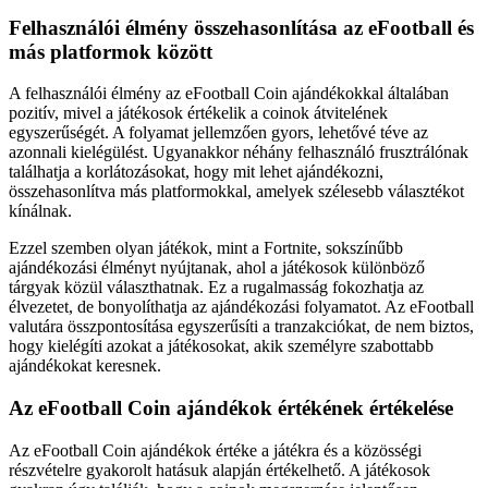
Felhasználói élmény összehasonlítása az eFootball és
más platformok között
A felhasználói élmény az eFootball Coin ajándékokkal általában
pozitív, mivel a játékosok értékelik a coinok átvitelének
egyszerűségét. A folyamat jellemzően gyors, lehetővé téve az
azonnali kielégülést. Ugyanakkor néhány felhasználó frusztrálónak
találhatja a korlátozásokat, hogy mit lehet ajándékozni,
összehasonlítva más platformokkal, amelyek szélesebb választékot
kínálnak.
Ezzel szemben olyan játékok, mint a Fortnite, sokszínűbb
ajándékozási élményt nyújtanak, ahol a játékosok különböző
tárgyak közül választhatnak. Ez a rugalmasság fokozhatja az
élvezetet, de bonyolíthatja az ajándékozási folyamatot. Az eFootball
valutára összpontosítása egyszerűsíti a tranzakciókat, de nem biztos,
hogy kielégíti azokat a játékosokat, akik személyre szabottabb
ajándékokat keresnek.
Az eFootball Coin ajándékok értékének értékelése
Az eFootball Coin ajándékok értéke a játékra és a közösségi
részvételre gyakorolt hatásuk alapján értékelhető. A játékosok