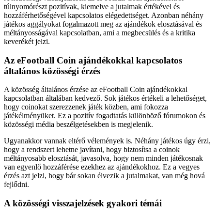
túlnyomórészt pozitívak, kiemelve a jutalmak értékével és
hozzáférhetőségével kapcsolatos elégedettséget. Azonban néhány
játékos aggályokat fogalmazott meg az ajándékok elosztásával és
méltányosságával kapcsolatban, ami a megbecsülés és a kritika
keverékét jelzi.
Az eFootball Coin ajándékokkal kapcsolatos
általános közösségi érzés
A közösség általános érzése az eFootball Coin ajándékokkal
kapcsolatban általában kedvező. Sok játékos értékeli a lehetőséget,
hogy coinokat szerezzenek játék közben, ami fokozza
játékélményüket. Ez a pozitív fogadtatás különböző fórumokon és
közösségi média beszélgetésekben is megjelenik.
Ugyanakkor vannak eltérő vélemények is. Néhány játékos úgy érzi,
hogy a rendszert lehetne javítani, hogy biztosítsa a coinok
méltányosabb elosztását, javasolva, hogy nem minden játékosnak
van egyenlő hozzáférése ezekhez az ajándékokhoz. Ez a vegyes
érzés azt jelzi, hogy bár sokan élvezik a jutalmakat, van még hová
fejlődni.
A közösségi visszajelzések gyakori témái