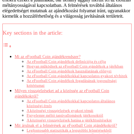
méltányosságával kapcsolatban. A felmérések továbbá általános
elégedettséget mutatnak az ajándékozási folyamat iránt, ugyanakkor
kiemelik a hozzáférhetőség és a világosság javításának területeit.
Key sections in the article:
Mi az eFootball Coin ajándékrendszer?
Az eFootball Coin ajándékok definíciója és célja
Hogyan működnek az eFootball Coin ajándékok a játékban
Az eFootball Coin ajándékok használatának előnyei
Az eFootball Coin ajándékokkal kapcsolatos gyakori tévhitek
Az eFootball Coin ajándékok fogadásának jogosultsági
kritériumai
Milyen visszajelzéseket ad a közösség az eFootball Coin
ajándékokról?
Az eFootball Coin ajándékokkal kapcsolatos általános
közösségi érzés
A közösségi visszajelzések gyakori témái
Figyelemre méltó tanúvallomások játékosoktól
A közösségi visszajelzések hatása a játékfrissítésekre
Mit árulnak el a felmérések az eFootball Coin ajándékokról?
Legfontosabb statisztikák a legutóbbi felmérésekből