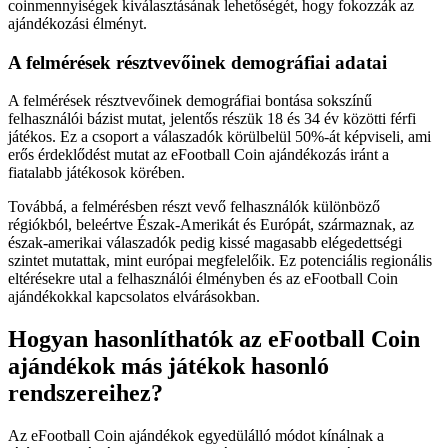
coinmennyiségek kiválasztásának lehetőségét, hogy fokozzák az
ajándékozási élményt.
A felmérések résztvevőinek demográfiai adatai
A felmérések résztvevőinek demográfiai bontása sokszínű
felhasználói bázist mutat, jelentős részük 18 és 34 év közötti férfi
játékos. Ez a csoport a válaszadók körülbelül 50%-át képviseli, ami
erős érdeklődést mutat az eFootball Coin ajándékozás iránt a
fiatalabb játékosok körében.
Továbbá, a felmérésben részt vevő felhasználók különböző
régiókból, beleértve Észak-Amerikát és Európát, származnak, az
észak-amerikai válaszadók pedig kissé magasabb elégedettségi
szintet mutattak, mint európai megfelelőik. Ez potenciális regionális
eltérésekre utal a felhasználói élményben és az eFootball Coin
ajándékokkal kapcsolatos elvárásokban.
Hogyan hasonlíthatók az eFootball Coin
ajándékok más játékok hasonló
rendszereihez?
Az eFootball Coin ajándékok egyedülálló módot kínálnak a