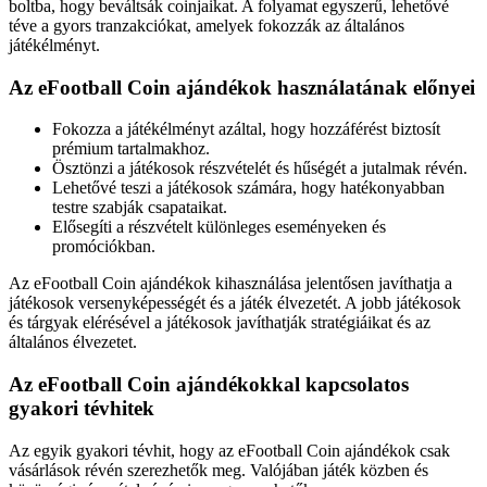
boltba, hogy beváltsák coinjaikat. A folyamat egyszerű, lehetővé
téve a gyors tranzakciókat, amelyek fokozzák az általános
játékélményt.
Az eFootball Coin ajándékok használatának előnyei
Fokozza a játékélményt azáltal, hogy hozzáférést biztosít
prémium tartalmakhoz.
Ösztönzi a játékosok részvételét és hűségét a jutalmak révén.
Lehetővé teszi a játékosok számára, hogy hatékonyabban
testre szabják csapataikat.
Elősegíti a részvételt különleges eseményeken és
promóciókban.
Az eFootball Coin ajándékok kihasználása jelentősen javíthatja a
játékosok versenyképességét és a játék élvezetét. A jobb játékosok
és tárgyak elérésével a játékosok javíthatják stratégiáikat és az
általános élvezetet.
Az eFootball Coin ajándékokkal kapcsolatos
gyakori tévhitek
Az egyik gyakori tévhit, hogy az eFootball Coin ajándékok csak
vásárlások révén szerezhetők meg. Valójában játék közben és