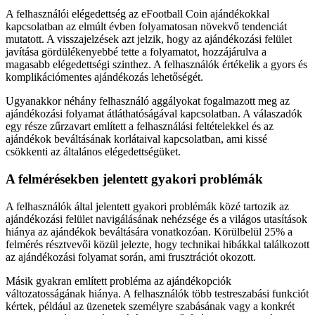
A felhasználói elégedettség az eFootball Coin ajándékokkal
kapcsolatban az elmúlt évben folyamatosan növekvő tendenciát
mutatott. A visszajelzések azt jelzik, hogy az ajándékozási felület
javítása gördülékenyebbé tette a folyamatot, hozzájárulva a
magasabb elégedettségi szinthez. A felhasználók értékelik a gyors és
komplikációmentes ajándékozás lehetőségét.
Ugyanakkor néhány felhasználó aggályokat fogalmazott meg az
ajándékozási folyamat átláthatóságával kapcsolatban. A válaszadók
egy része zűrzavart említett a felhasználási feltételekkel és az
ajándékok beváltásának korlátaival kapcsolatban, ami kissé
csökkenti az általános elégedettségüket.
A felmérésekben jelentett gyakori problémák
A felhasználók által jelentett gyakori problémák közé tartozik az
ajándékozási felület navigálásának nehézsége és a világos utasítások
hiánya az ajándékok beváltására vonatkozóan. Körülbelül 25% a
felmérés résztvevői közül jelezte, hogy technikai hibákkal találkozott
az ajándékozási folyamat során, ami frusztrációt okozott.
Másik gyakran említett probléma az ajándékopciók
változatosságának hiánya. A felhasználók több testreszabási funkciót
kértek, például az üzenetek személyre szabásának vagy a konkrét