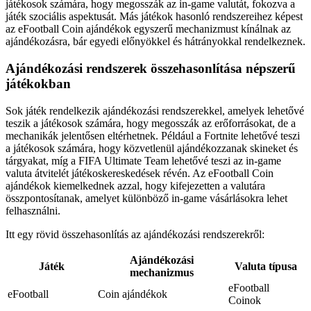
játékosok számára, hogy megosszák az in-game valutát, fokozva a
játék szociális aspektusát. Más játékok hasonló rendszereihez képest
az eFootball Coin ajándékok egyszerű mechanizmust kínálnak az
ajándékozásra, bár egyedi előnyökkel és hátrányokkal rendelkeznek.
Ajándékozási rendszerek összehasonlítása népszerű
játékokban
Sok játék rendelkezik ajándékozási rendszerekkel, amelyek lehetővé
teszik a játékosok számára, hogy megosszák az erőforrásokat, de a
mechanikák jelentősen eltérhetnek. Például a Fortnite lehetővé teszi
a játékosok számára, hogy közvetlenül ajándékozzanak skineket és
tárgyakat, míg a FIFA Ultimate Team lehetővé teszi az in-game
valuta átvitelét játékoskereskedések révén. Az eFootball Coin
ajándékok kiemelkednek azzal, hogy kifejezetten a valutára
összpontosítanak, amelyet különböző in-game vásárlásokra lehet
felhasználni.
Itt egy rövid összehasonlítás az ajándékozási rendszerekről:
Ajándékozási
Játék
Valuta típusa
mechanizmus
eFootball
eFootball
Coin ajándékok
Coinok