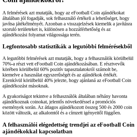
A felmérések azt mutatják, hogy az eFootball Coin ajándékokat
általában jól fogadják, sok felhasználó értékeli a lehetőséget, hogy
javítsa játékélményét. Azonban a visszajelzések kiemelik a javításra
szoruló területeket is, különösen a hozzáférhetőség és az
ajándékozási folyamat világossága terén.
Legfontosabb statisztikák a legutóbbi felmérésekből
A legutóbbi felmérések azt mutatják, hogy a felhasználók körülbelül
70%-a részt vett eFootball Coin ajándékozásában. E résztvevők
körében körülbelül 60% pozitív tapasztalatokról számolt be,
kiemelve a használat egyszerűségét és az ajándékok értékét.
Ezenkívül körülbelül 40% jelezte, hogy ajánlaná az eFootball Coin
ajándékozást másoknak.
A gyakoriságot tekintve a felhasználók általában néhány havonta
ajándékoznak coinokat, jelentős növekedéssel a promóciós
események során. Az átlagos ajándékozott összeg 500 és 2000 coin
között változik, az alkalomtól és a címzett igényeitől függően.
A felhasználói elégedettség trendjei az eFootball Coin
ajándékokkal kapcsolatban