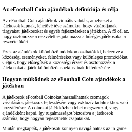
Az eFootball Coin ajándékok definíciója és célja
Az eFootball Coin ajándékok virtuális valuták, amelyeket a
játékosok kapnak, lehetővé téve számukra, hogy vásároljanak
tárgyakat, játékosokat és egyéb fejlesztéseket a játékban. A fő cél az,
hogy ösztönözze a részvételt és jutalmazza a hűséges játékosokat a
részvételükért.
Ezek az ajándékok különböző módokon oszthatók ki, beleértve a
közösségi eseményeket, felméréseket vagy különleges promóciókat.
Céljuk, hogy elősegítsék a közösségi érzést és ösztönözzék a
játékosokat a játék különböző aspektusainak felfedezésére.
Hogyan működnek az eFootball Coin ajándékok a
játékban
A játékosok eFootball Coinokat használhatnak csomagok
vásárlására, játékosok fejlesztésére vagy exkluzív tartalmakhoz való
hozzáférésre. A coinokat játék közben lehet megszerezni, vagy
ajándékként kapni, így rugalmasságot biztosítva a játékosok
számára, hogy hogyan fejleszthetik csapataikat.
Miután megkapták, a játékosok könnyen navigálhatnak az in-game