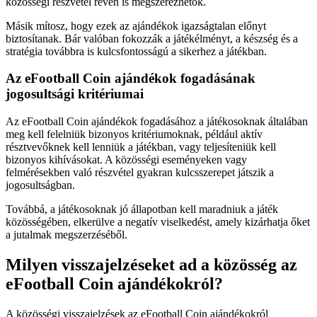
közösségi részvétel révén is megszerezhetők.
Másik mítosz, hogy ezek az ajándékok igazságtalan előnyt
biztosítanak. Bár valóban fokozzák a játékélményt, a készség és a
stratégia továbbra is kulcsfontosságú a sikerhez a játékban.
Az eFootball Coin ajándékok fogadásának
jogosultsági kritériumai
Az eFootball Coin ajándékok fogadásához a játékosoknak általában
meg kell felelniük bizonyos kritériumoknak, például aktív
résztvevőknek kell lenniük a játékban, vagy teljesíteniük kell
bizonyos kihívásokat. A közösségi eseményeken vagy
felmérésekben való részvétel gyakran kulcsszerepet játszik a
jogosultságban.
Továbbá, a játékosoknak jó állapotban kell maradniuk a játék
közösségében, elkerülve a negatív viselkedést, amely kizárhatja őket
a jutalmak megszerzéséből.
Milyen visszajelzéseket ad a közösség az
eFootball Coin ajándékokról?
A közösségi visszajelzések az eFootball Coin ajándékokról