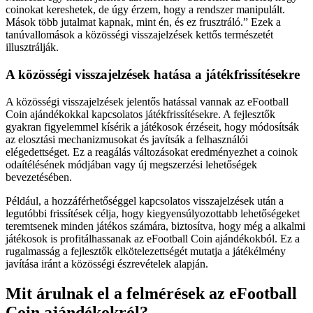
coinokat kereshetek, de úgy érzem, hogy a rendszer manipulált.
Mások több jutalmat kapnak, mint én, és ez frusztráló.” Ezek a
tanúvallomások a közösségi visszajelzések kettős természetét
illusztrálják.
A közösségi visszajelzések hatása a játékfrissítésekre
A közösségi visszajelzések jelentős hatással vannak az eFootball
Coin ajándékokkal kapcsolatos játékfrissítésekre. A fejlesztők
gyakran figyelemmel kísérik a játékosok érzéseit, hogy módosítsák
az elosztási mechanizmusokat és javítsák a felhasználói
elégedettséget. Ez a reagálás változásokat eredményezhet a coinok
odaítélésének módjában vagy új megszerzési lehetőségek
bevezetésében.
Például, a hozzáférhetőséggel kapcsolatos visszajelzések után a
legutóbbi frissítések célja, hogy kiegyensúlyozottabb lehetőségeket
teremtsenek minden játékos számára, biztosítva, hogy még a alkalmi
játékosok is profitálhassanak az eFootball Coin ajándékokból. Ez a
rugalmasság a fejlesztők elkötelezettségét mutatja a játékélmény
javítása iránt a közösségi észrevételek alapján.
Mit árulnak el a felmérések az eFootball
Coin ajándékokról?