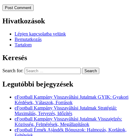
Hivatkozások
Lépjen kapcsolatba velünk
Bemutatkozás
Tartalom
Keresés
Search for:
Legutóbbi bejegyzések
eFootball Kampány Visszaváltási Jutalmak GYIK: Gyakori
Kérdések, Válaszok, Források
eFootball Kampány Visszaváltási Jutalmak Stratégiái:
Maximálás, Tervezés, Időzítés
eFootball Kampány Visszaváltási Jutalmak Visszajelzés:
Közösség, Felmérések, Megállapítások
eFootball Érmék Ajándék Bónuszok: Halmozás, Korlátok,
Feltételek