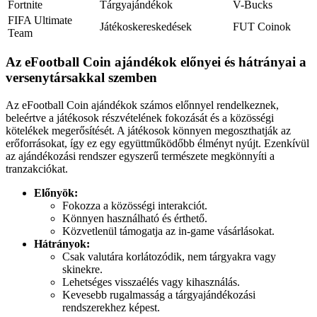
Fortnite
Tárgyajándékok
V-Bucks
FIFA Ultimate
Játékoskereskedések
FUT Coinok
Team
Az eFootball Coin ajándékok előnyei és hátrányai a
versenytársakkal szemben
Az eFootball Coin ajándékok számos előnnyel rendelkeznek,
beleértve a játékosok részvételének fokozását és a közösségi
kötelékek megerősítését. A játékosok könnyen megoszthatják az
erőforrásokat, így ez egy együttműködőbb élményt nyújt. Ezenkívül
az ajándékozási rendszer egyszerű természete megkönnyíti a
tranzakciókat.
Előnyök:
Fokozza a közösségi interakciót.
Könnyen használható és érthető.
Közvetlenül támogatja az in-game vásárlásokat.
Hátrányok:
Csak valutára korlátozódik, nem tárgyakra vagy
skinekre.
Lehetséges visszaélés vagy kihasználás.
Kevesebb rugalmasság a tárgyajándékozási
rendszerekhez képest.