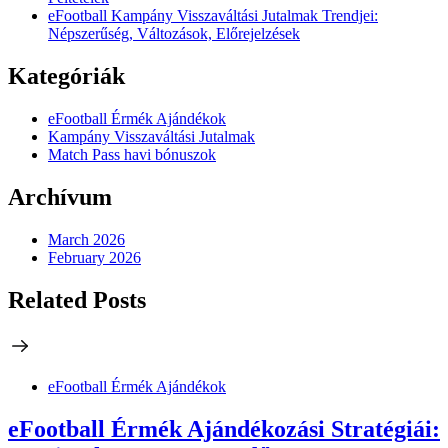
eFootball Kampány Visszaváltási Jutalmak Trendjei:
Népszerűség, Változások, Előrejelzések
Kategóriák
eFootball Érmék Ajándékok
Kampány Visszaváltási Jutalmak
Match Pass havi bónuszok
Archívum
March 2026
February 2026
Related Posts
eFootball Érmék Ajándékok
eFootball Érmék Ajándékozási Stratégiái: