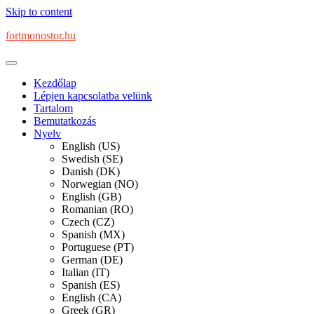
Skip to content
fortmonostor.hu
Kezdőlap
Lépjen kapcsolatba velünk
Tartalom
Bemutatkozás
Nyelv
English (US)
Swedish (SE)
Danish (DK)
Norwegian (NO)
English (GB)
Romanian (RO)
Czech (CZ)
Spanish (MX)
Portuguese (PT)
German (DE)
Italian (IT)
Spanish (ES)
English (CA)
Greek (GR)