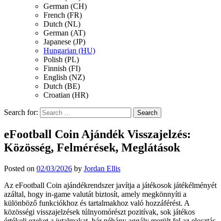
German (CH)
French (FR)
Dutch (NL)
German (AT)
Japanese (JP)
Hungarian (HU)
Polish (PL)
Finnish (FI)
English (NZ)
Dutch (BE)
Croatian (HR)
Search for:
eFootball Coin Ajándék Visszajelzés:
Közösség, Felmérések, Meglátások
Posted on
02/03/2026
by
Jordan Ellis
Az eFootball Coin ajándékrendszer javítja a játékosok játékélményét
azáltal, hogy in-game valutát biztosít, amely megkönnyíti a
különböző funkciókhoz és tartalmakhoz való hozzáférést. A
közösségi visszajelzések túlnyomórészt pozitívak, sok játékos
értékeli ezeket a jutalmakat, bár néhány aggály merült fel az elosztás