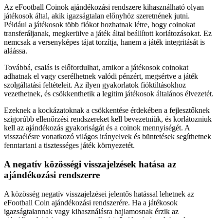
Az eFootball Coinok ajándékozási rendszere kihasználható olyan
játékosok által, akik igazságtalan előnyhöz szeretnének jutni.
Például a játékosok több fiókot hozhatnak létre, hogy coinokat
transferáljanak, megkerülve a játék által beállított korlátozásokat. Ez
nemcsak a versenyképes tájat torzítja, hanem a játék integritását is
aláássa.
Továbbá, csalás is előfordulhat, amikor a játékosok coinokat
adhatnak el vagy cserélhetnek valódi pénzért, megsértve a játék
szolgáltatási feltételeit. Az ilyen gyakorlatok fióktiltásokhoz
vezethetnek, és csökkenthetik a legitim játékosok általános élvezetét.
Ezeknek a kockázatoknak a csökkentése érdekében a fejlesztőknek
szigorúbb ellenőrzési rendszereket kell bevezetniük, és korlátozniuk
kell az ajándékozás gyakoriságát és a coinok mennyiségét. A
visszaélésre vonatkozó világos irányelvek és büntetések segíthetnek
fenntartani a tisztességes játék környezetét.
A negatív közösségi visszajelzések hatása az
ajándékozási rendszerre
A közösség negatív visszajelzései jelentős hatással lehetnek az
eFootball Coin ajándékozási rendszerére. Ha a játékosok
igazságtalannak vagy kihasználásra hajlamosnak érzik az