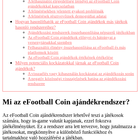
A felhasználói elégedettség trendjei az eFootball Coin
ajándékokkal kapcsolatban
A felmérésekben jelentett gyakori problémák
A felmérések résztvevőinek demográfiai adatai
Hogyan hasonlíthatók az eFootball Coin ajándékok más játékok
hasonló rendszereihez?
Ajándékozási rendszerek összehasonlítása népszerű játékokban
Az eFootball Coin ajándékok előnyei és hátrányai a
versenytársakkal szemben
Felhasználói élmény összehasonlítása az eFootball és más
platformok között
Az eFootball Coin ajándékok értékének értékelése
Milyen potenciális kockázatokkal járnak az eFootball Coin
ajándékok?
A visszaélés vagy kihasználás kockázatai az ajándékozás során
A negatív közösségi visszajelzések hatása az ajándékozási
rendszerre
Mi az eFootball Coin ajándékrendszer?
Az eFootball Coin ajándékrendszer lehetővé teszi a játékosok
számára, hogy in-game valutát kapjanak, ezzel fokozva
játékélményüket. Ez a rendszer arra lett tervezve, hogy jutalmazza a
játékosokat, megkönnyítve a különböző funkciókhoz és
tartalmakhoz való hozzáférést a játékban.