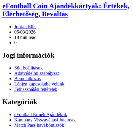
eFootball Coin Ajándékkártyák: Értékek,
Elérhetőség, Beváltás
Jordan Ellis
05/03/2026
18 min read
0
Jogi információk
Süti beállítások
Adatvédelmi szabályzat
Bemutatkozás
Lépjen kapcsolatba velünk
Felhasználási feltételek
Kategóriák
eFootball Érmék Ajándékok
Kampány Visszaváltási Jutalmak
Match Pass havi bónuszok