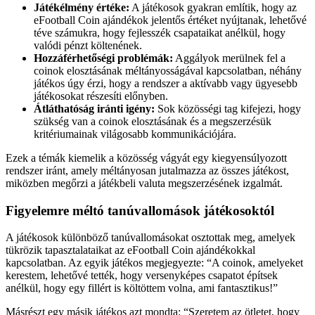
Játékélmény értéke:
A játékosok gyakran említik, hogy az
eFootball Coin ajándékok jelentős értéket nyújtanak, lehetővé
téve számukra, hogy fejlesszék csapataikat anélkül, hogy
valódi pénzt költenének.
Hozzáférhetőségi problémák:
Aggályok merülnek fel a
coinok elosztásának méltányosságával kapcsolatban, néhány
játékos úgy érzi, hogy a rendszer a aktívabb vagy ügyesebb
játékosokat részesíti előnyben.
Átláthatóság iránti igény:
Sok közösségi tag kifejezi, hogy
szükség van a coinok elosztásának és a megszerzésük
kritériumainak világosabb kommunikációjára.
Ezek a témák kiemelik a közösség vágyát egy kiegyensúlyozott
rendszer iránt, amely méltányosan jutalmazza az összes játékost,
miközben megőrzi a játékbeli valuta megszerzésének izgalmát.
Figyelemre méltó tanúvallomások játékosoktól
A játékosok különböző tanúvallomásokat osztottak meg, amelyek
tükrözik tapasztalataikat az eFootball Coin ajándékokkal
kapcsolatban. Az egyik játékos megjegyezte: “A coinok, amelyeket
kerestem, lehetővé tették, hogy versenyképes csapatot építsek
anélkül, hogy egy fillért is költöttem volna, ami fantasztikus!”
Másrészt egy másik játékos azt mondta: “Szeretem az ötletet, hogy