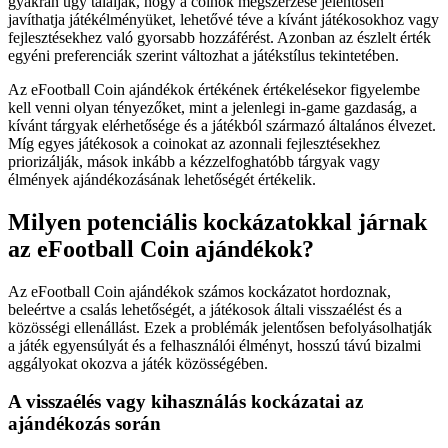
gyakran úgy találják, hogy a coinok megszerzése jelentősen
javíthatja játékélményüket, lehetővé téve a kívánt játékosokhoz vagy
fejlesztésekhez való gyorsabb hozzáférést. Azonban az észlelt érték
egyéni preferenciák szerint változhat a játékstílus tekintetében.
Az eFootball Coin ajándékok értékének értékelésekor figyelembe
kell venni olyan tényezőket, mint a jelenlegi in-game gazdaság, a
kívánt tárgyak elérhetősége és a játékból származó általános élvezet.
Míg egyes játékosok a coinokat az azonnali fejlesztésekhez
priorizálják, mások inkább a kézzelfoghatóbb tárgyak vagy
élmények ajándékozásának lehetőségét értékelik.
Milyen potenciális kockázatokkal járnak
az eFootball Coin ajándékok?
Az eFootball Coin ajándékok számos kockázatot hordoznak,
beleértve a csalás lehetőségét, a játékosok általi visszaélést és a
közösségi ellenállást. Ezek a problémák jelentősen befolyásolhatják
a játék egyensúlyát és a felhasználói élményt, hosszú távú bizalmi
aggályokat okozva a játék közösségében.
A visszaélés vagy kihasználás kockázatai az
ajándékozás során