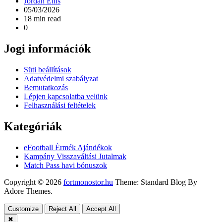
Jordan Ellis
05/03/2026
18 min read
0
Jogi információk
Süti beállítások
Adatvédelmi szabályzat
Bemutatkozás
Lépjen kapcsolatba velünk
Felhasználási feltételek
Kategóriák
eFootball Érmék Ajándékok
Kampány Visszaváltási Jutalmak
Match Pass havi bónuszok
Copyright © 2026
fortmonostor.hu
Theme: Standard Blog By
Adore Themes.
Customize
Reject All
Accept All
✖