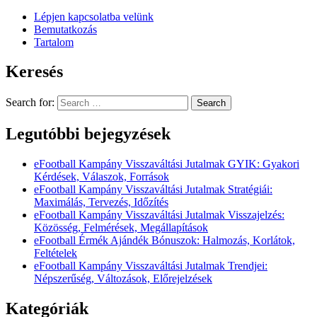
Lépjen kapcsolatba velünk
Bemutatkozás
Tartalom
Keresés
Search for:
Legutóbbi bejegyzések
eFootball Kampány Visszaváltási Jutalmak GYIK: Gyakori
Kérdések, Válaszok, Források
eFootball Kampány Visszaváltási Jutalmak Stratégiái:
Maximálás, Tervezés, Időzítés
eFootball Kampány Visszaváltási Jutalmak Visszajelzés:
Közösség, Felmérések, Megállapítások
eFootball Érmék Ajándék Bónuszok: Halmozás, Korlátok,
Feltételek
eFootball Kampány Visszaváltási Jutalmak Trendjei:
Népszerűség, Változások, Előrejelzések
Kategóriák