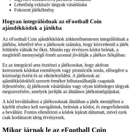
Lehetőség exkluzív tárgyak vásárlására
Fokozott játékélmény
Hogyan integrálódnak az eFootball Coin
ajándékkódok a játékba
Az eFootball Coin ajándékkódok zökkenőmentesen integrálódnak a
játékba, lehetővé téve a játékosok számára, hogy közvetlenül a játék
felületén váltsák be őket. Miután egy érvényes kódot beírtak, a
megfelelő mennyiségű érmét azonnal jóváírják a játékos fiókjában.
Ez az integráció arra ösztönzi a játékosokat, hogy aktívan
keressenek kódokat események vagy promóciók során, elősegítve a
közösségi érzést és az elköteleződést. A játékosok az
ajándékkódokból szerzett érméket felhasználhatják csapataik
fejlesztésére, új játékosok vásárlására vagy olyan különleges tárgyak
megszerzésére, amelyek javítják az általános játékstratégiájukat.
A kód beváltásához a játékosoknak általában a játék menüjében a
kijelölt részhez kell navigálniuk, beírniuk a kódot, és megerősíteniük
a beváltást. Fontos ellenőrizni a kódok lejárati dátumait, mivel ezek
csak korlátozott ideig érvényesek.
Mikor járnak le az eFootball Coin