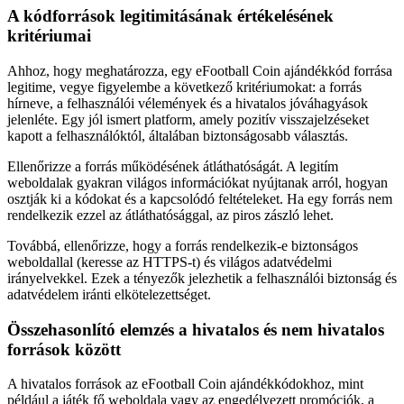
A kódforrások legitimitásának értékelésének
kritériumai
Ahhoz, hogy meghatározza, egy eFootball Coin ajándékkód forrása
legitime, vegye figyelembe a következő kritériumokat: a forrás
hírneve, a felhasználói vélemények és a hivatalos jóváhagyások
jelenléte. Egy jól ismert platform, amely pozitív visszajelzéseket
kapott a felhasználóktól, általában biztonságosabb választás.
Ellenőrizze a forrás működésének átláthatóságát. A legitím
weboldalak gyakran világos információkat nyújtanak arról, hogyan
osztják ki a kódokat és a kapcsolódó feltételeket. Ha egy forrás nem
rendelkezik ezzel az átláthatósággal, az piros zászló lehet.
Továbbá, ellenőrizze, hogy a forrás rendelkezik-e biztonságos
weboldallal (keresse az HTTPS-t) és világos adatvédelmi
irányelvekkel. Ezek a tényezők jelezhetik a felhasználói biztonság és
adatvédelem iránti elkötelezettséget.
Összehasonlító elemzés a hivatalos és nem hivatalos
források között
A hivatalos források az eFootball Coin ajándékkódokhoz, mint
például a játék fő weboldala vagy az engedélyezett promóciók, a