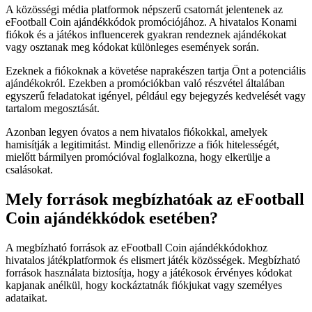
A közösségi média platformok népszerű csatornát jelentenek az
eFootball Coin ajándékkódok promóciójához. A hivatalos Konami
fiókok és a játékos influencerek gyakran rendeznek ajándékokat
vagy osztanak meg kódokat különleges események során.
Ezeknek a fiókoknak a követése naprakészen tartja Önt a potenciális
ajándékokról. Ezekben a promóciókban való részvétel általában
egyszerű feladatokat igényel, például egy bejegyzés kedvelését vagy
tartalom megosztását.
Azonban legyen óvatos a nem hivatalos fiókokkal, amelyek
hamisítják a legitimitást. Mindig ellenőrizze a fiók hitelességét,
mielőtt bármilyen promócióval foglalkozna, hogy elkerülje a
csalásokat.
Mely források megbízhatóak az eFootball
Coin ajándékkódok esetében?
A megbízható források az eFootball Coin ajándékkódokhoz
hivatalos játékplatformok és elismert játék közösségek. Megbízható
források használata biztosítja, hogy a játékosok érvényes kódokat
kapjanak anélkül, hogy kockáztatnák fiókjukat vagy személyes
adataikat.