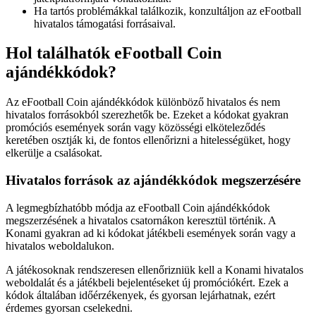
Ha tartós problémákkal találkozik, konzultáljon az eFootball
hivatalos támogatási forrásaival.
Hol találhatók eFootball Coin
ajándékkódok?
Az eFootball Coin ajándékkódok különböző hivatalos és nem
hivatalos forrásokból szerezhetők be. Ezeket a kódokat gyakran
promóciós események során vagy közösségi elköteleződés
keretében osztják ki, de fontos ellenőrizni a hitelességüket, hogy
elkerülje a csalásokat.
Hivatalos források az ajándékkódok megszerzésére
A legmegbízhatóbb módja az eFootball Coin ajándékkódok
megszerzésének a hivatalos csatornákon keresztül történik. A
Konami gyakran ad ki kódokat játékbeli események során vagy a
hivatalos weboldalukon.
A játékosoknak rendszeresen ellenőrizniük kell a Konami hivatalos
weboldalát és a játékbeli bejelentéseket új promóciókért. Ezek a
kódok általában időérzékenyek, és gyorsan lejárhatnak, ezért
érdemes gyorsan cselekedni.