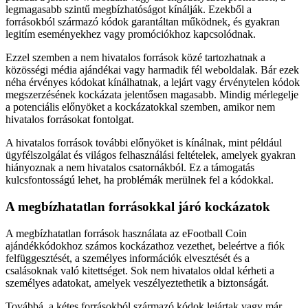
legmagasabb szintű megbízhatóságot kínálják. Ezekből a
forrásokból származó kódok garantáltan működnek, és gyakran
legitím eseményekhez vagy promóciókhoz kapcsolódnak.
Ezzel szemben a nem hivatalos források közé tartozhatnak a
közösségi média ajándékai vagy harmadik fél weboldalak. Bár ezek
néha érvényes kódokat kínálhatnak, a lejárt vagy érvénytelen kódok
megszerzésének kockázata jelentősen magasabb. Mindig mérlegelje
a potenciális előnyöket a kockázatokkal szemben, amikor nem
hivatalos forrásokat fontolgat.
A hivatalos források további előnyöket is kínálnak, mint például
ügyfélszolgálat és világos felhasználási feltételek, amelyek gyakran
hiányoznak a nem hivatalos csatornákból. Ez a támogatás
kulcsfontosságú lehet, ha problémák merülnek fel a kódokkal.
A megbízhatatlan forrásokkal járó kockázatok
A megbízhatatlan források használata az eFootball Coin
ajándékkódokhoz számos kockázathoz vezethet, beleértve a fiók
felfüggesztését, a személyes információk elvesztését és a
csalásoknak való kitettséget. Sok nem hivatalos oldal kérheti a
személyes adatokat, amelyek veszélyeztethetik a biztonságát.
Továbbá, a kétes forrásokból származó kódok lejártak vagy már