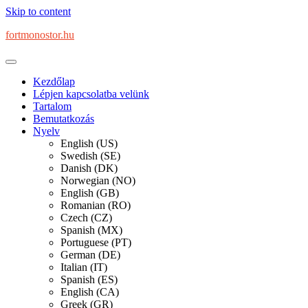
Skip to content
fortmonostor.hu
Kezdőlap
Lépjen kapcsolatba velünk
Tartalom
Bemutatkozás
Nyelv
English (US)
Swedish (SE)
Danish (DK)
Norwegian (NO)
English (GB)
Romanian (RO)
Czech (CZ)
Spanish (MX)
Portuguese (PT)
German (DE)
Italian (IT)
Spanish (ES)
English (CA)
Greek (GR)