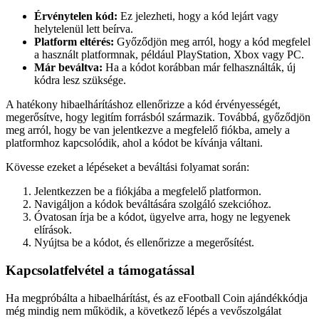
Érvénytelen kód:
Ez jelezheti, hogy a kód lejárt vagy
helytelenül lett beírva.
Platform eltérés:
Győződjön meg arról, hogy a kód megfelel
a használt platformnak, például PlayStation, Xbox vagy PC.
Már beváltva:
Ha a kódot korábban már felhasználták, új
kódra lesz szüksége.
A hatékony hibaelhárításhoz ellenőrizze a kód érvényességét,
megerősítve, hogy legitím forrásból származik. Továbbá, győződjön
meg arról, hogy be van jelentkezve a megfelelő fiókba, amely a
platformhoz kapcsolódik, ahol a kódot be kívánja váltani.
Kövesse ezeket a lépéseket a beváltási folyamat során:
Jelentkezzen be a fiókjába a megfelelő platformon.
Navigáljon a kódok beváltására szolgáló szekcióhoz.
Óvatosan írja be a kódot, ügyelve arra, hogy ne legyenek
elírások.
Nyújtsa be a kódot, és ellenőrizze a megerősítést.
Kapcsolatfelvétel a támogatással
Ha megpróbálta a hibaelhárítást, és az eFootball Coin ajándékkódja
még mindig nem működik, a következő lépés a vevőszolgálat