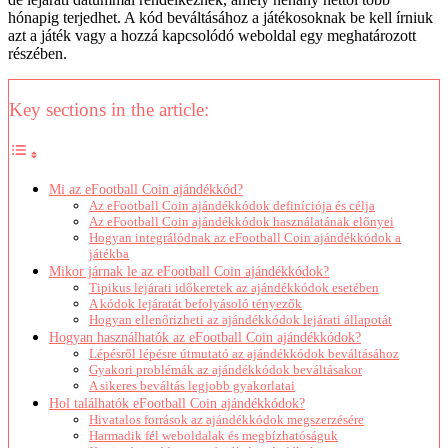
hónapig terjedhet. A kód beváltásához a játékosoknak be kell írniuk
azt a játék vagy a hozzá kapcsolódó weboldal egy meghatározott
részében.
Key sections in the article:
Mi az eFootball Coin ajándékkód?
Az eFootball Coin ajándékkódok definíciója és célja
Az eFootball Coin ajándékkódok használatának előnyei
Hogyan integrálódnak az eFootball Coin ajándékkódok a
játékba
Mikor járnak le az eFootball Coin ajándékkódok?
Tipikus lejárati időkeretek az ajándékkódok esetében
A kódok lejáratát befolyásoló tényezők
Hogyan ellenőrizheti az ajándékkódok lejárati állapotát
Hogyan használhatók az eFootball Coin ajándékkódok?
Lépésről lépésre útmutató az ajándékkódok beváltásához
Gyakori problémák az ajándékkódok beváltásakor
A sikeres beváltás legjobb gyakorlatai
Hol találhatók eFootball Coin ajándékkódok?
Hivatalos források az ajándékkódok megszerzésére
Harmadik fél weboldalak és megbízhatóságuk