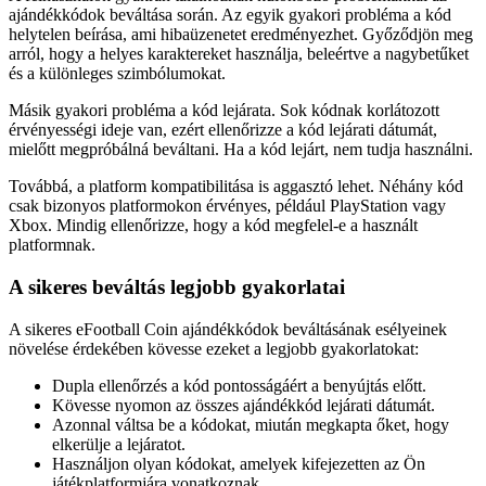
ajándékkódok beváltása során. Az egyik gyakori probléma a kód
helytelen beírása, ami hibaüzenetet eredményezhet. Győződjön meg
arról, hogy a helyes karaktereket használja, beleértve a nagybetűket
és a különleges szimbólumokat.
Másik gyakori probléma a kód lejárata. Sok kódnak korlátozott
érvényességi ideje van, ezért ellenőrizze a kód lejárati dátumát,
mielőtt megpróbálná beváltani. Ha a kód lejárt, nem tudja használni.
Továbbá, a platform kompatibilitása is aggasztó lehet. Néhány kód
csak bizonyos platformokon érvényes, például PlayStation vagy
Xbox. Mindig ellenőrizze, hogy a kód megfelel-e a használt
platformnak.
A sikeres beváltás legjobb gyakorlatai
A sikeres eFootball Coin ajándékkódok beváltásának esélyeinek
növelése érdekében kövesse ezeket a legjobb gyakorlatokat:
Dupla ellenőrzés a kód pontosságáért a benyújtás előtt.
Kövesse nyomon az összes ajándékkód lejárati dátumát.
Azonnal váltsa be a kódokat, miután megkapta őket, hogy
elkerülje a lejáratot.
Használjon olyan kódokat, amelyek kifejezetten az Ön
játékplatformjára vonatkoznak.