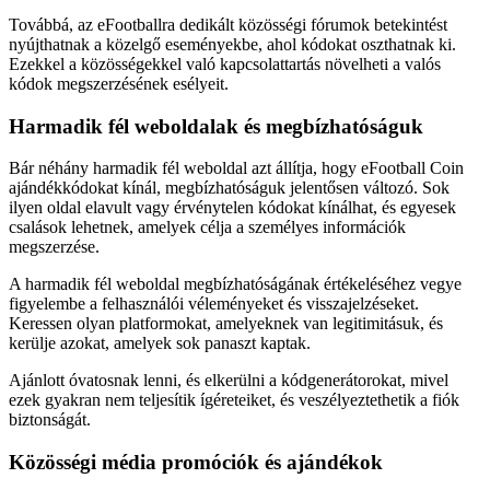
Továbbá, az eFootballra dedikált közösségi fórumok betekintést
nyújthatnak a közelgő eseményekbe, ahol kódokat oszthatnak ki.
Ezekkel a közösségekkel való kapcsolattartás növelheti a valós
kódok megszerzésének esélyeit.
Harmadik fél weboldalak és megbízhatóságuk
Bár néhány harmadik fél weboldal azt állítja, hogy eFootball Coin
ajándékkódokat kínál, megbízhatóságuk jelentősen változó. Sok
ilyen oldal elavult vagy érvénytelen kódokat kínálhat, és egyesek
csalások lehetnek, amelyek célja a személyes információk
megszerzése.
A harmadik fél weboldal megbízhatóságának értékeléséhez vegye
figyelembe a felhasználói véleményeket és visszajelzéseket.
Keressen olyan platformokat, amelyeknek van legitimitásuk, és
kerülje azokat, amelyek sok panaszt kaptak.
Ajánlott óvatosnak lenni, és elkerülni a kódgenerátorokat, mivel
ezek gyakran nem teljesítik ígéreteiket, és veszélyeztethetik a fiók
biztonságát.
Közösségi média promóciók és ajándékok