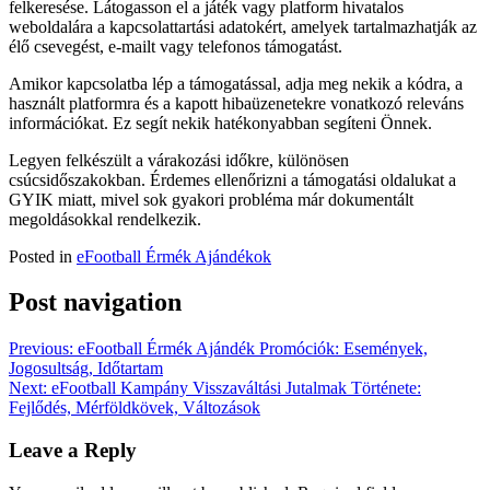
felkeresése. Látogasson el a játék vagy platform hivatalos
weboldalára a kapcsolattartási adatokért, amelyek tartalmazhatják az
élő csevegést, e-mailt vagy telefonos támogatást.
Amikor kapcsolatba lép a támogatással, adja meg nekik a kódra, a
használt platformra és a kapott hibaüzenetekre vonatkozó releváns
információkat. Ez segít nekik hatékonyabban segíteni Önnek.
Legyen felkészült a várakozási időkre, különösen
csúcsidőszakokban. Érdemes ellenőrizni a támogatási oldalukat a
GYIK miatt, mivel sok gyakori probléma már dokumentált
megoldásokkal rendelkezik.
Posted in
eFootball Érmék Ajándékok
Post navigation
Previous:
eFootball Érmék Ajándék Promóciók: Események,
Jogosultság, Időtartam
Next:
eFootball Kampány Visszaváltási Jutalmak Története:
Fejlődés, Mérföldkövek, Változások
Leave a Reply