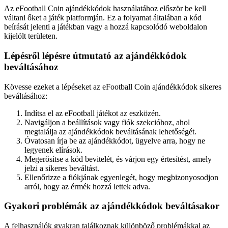
Az eFootball Coin ajándékkódok használatához először be kell
váltani őket a játék platformján. Ez a folyamat általában a kód
beírását jelenti a játékban vagy a hozzá kapcsolódó weboldalon
kijelölt területen.
Lépésről lépésre útmutató az ajándékkódok
beváltásához
Kövesse ezeket a lépéseket az eFootball Coin ajándékkódok sikeres
beváltásához:
Indítsa el az eFootball játékot az eszközén.
Navigáljon a beállítások vagy fiók szekcióhoz, ahol
megtalálja az ajándékkódok beváltásának lehetőségét.
Óvatosan írja be az ajándékkódot, ügyelve arra, hogy ne
legyenek elírások.
Megerősítse a kód bevitelét, és várjon egy értesítést, amely
jelzi a sikeres beváltást.
Ellenőrizze a fiókjának egyenlegét, hogy megbizonyosodjon
arról, hogy az érmék hozzá lettek adva.
Gyakori problémák az ajándékkódok beváltásakor
A felhasználók gyakran találkoznak különböző problémákkal az