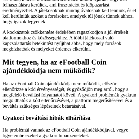
felhasználásra kerültek, ami frusztrációt és időpazarlást
eredményezhet. A játékosoknak mindig óvatosnak kell lenniük, és el
kell kerülniük azokat a forrásokat, amelyek túl jónak tűnnek ahhoz,
hogy igazak legyenek.
A kockázatok csökkentése érdekében ragaszkodjon a jól értékelt
platformokhoz és közösségekhez. A többi játékossal való
kapcsolattartás betekintést nyújthat abba, hogy mely források
megbízhatóak és melyeket érdemes elkerülni.
Mit tegyen, ha az eFootball Coin
ajándékkódja nem működik?
Ha az eFootball Coin ajándékkódja nem működik, először
ellenőrizze a kód érvényességét, és győződjön meg arról, hogy a
megfelelő beváltási folyamatot követi. A gyakori problémák gyakran
megoldhatók a kód ellenőrzésével, a platform megerősítésével és a
beváltás szükséges lépéseinek betartásával.
Gyakori beváltási hibák elhárítása
Ha problémái vannak az eFootball Coin ajándékkódjával, vegye
figyelembe ezeket a gyakori hibaüzeneteket: