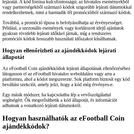
lejáratát. A kód forrása kulcsfontosságú; az hivatalos eseményekből
vagy partnerségekből származó kódok szigorúbb lejárati dátumokkal
rendelkezhetnek, mint a harmadik fél promócióiból származó kódok.
Továbbá, a promóció típusa is befolyásolhatja az érvényességet.
Például, a szezonális események vagy korlátozott idejű ajánlatok
gyakran rövidebb lejárati időkkel járnak, míg a rendszeres
promóciós kódok hosszabb használati időszakot kínálhatnak.
Hogyan ellenőrizheti az ajándékkódok lejárati
állapotát
Az eFootball Coin ajándékkódok lejárati állapotának ellenőrzéséhez
látogasson el az eFootball hivatalos weboldalára vagy arra a
platformra, ahol a kódot megszerezte. Sok platform biztosít egy kód
beváltási szekciót, amely jelzi, hogy a kód még érvényes-e.
Egy másik módszer, ha kapcsolatba lép a vevőszolgálattal
segítségért. Ők megerősíthetik a kód állapotát, és információt
adhatnak a vonatkozó lejárati dátumokról.
Hogyan használhatók az eFootball Coin
ajándékkódok?