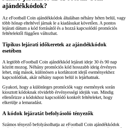
ajándékkódok?
Az eFootball Coin ajándékkódok általában néhány héten belül, vagy
több hónap elteltével járnak le a kiadásukat követően. A pontos
lejárati dátum a kód forrásától és a hozzá kapcsolódó promóciós
feltételektől függően változhat.
Tipikus lejárati időkeretek az ajándékkódok
esetében
A legtöbb eFootball Coin ajándékkód lejárati ideje 30 és 90 nap
között mozog. Néhány promóciós kód hosszabb ideig érvényes
lehet, míg mások, különösen a korlátozott idejű eseményekhez
kapcsolódóak, akár néhány napon belül is lejárhatnak.
Gyakori, hogy a különleges promóciók vagy események során
kiosztott kódoknak rövidebb érvényességi idejük van. Mindig
ellenőrizze a kódokhoz kapcsolódó konkrét feltételeket, hogy
elkerülje a lemaradást.
A kódok lejáratát befolyásoló tényezők
Számos tényező befolyásolhatja az eFootball Coin ajándékkódok