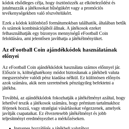
kódok elsődleges célja, hogy ösztönözzék az elköteleződést és
jutalmazzák a játékosokat hűségükért vagy a promóciós
tevékenységekben való részvételükért.
Ezek a kódok különböző formátumokban találhatók, általában betűk
és számok kombinációjából állnak. A játékosok ezeket
felhasználhatják egy bizonyos mennyiségű eFootball Coin
feloldására, ami jelentősen javíthatja a játékélményüket.
Az eFootball Coin ajándékkódok használatának
előnyei
Az eFootball Coin ajándékkódok használata számos előnnyel jár.
Először is, költséghatékony módot biztosítanak a játékbeli valuta
megszerzésére valódi pénz kiadása nélkül. Ez különösen előnyös
azok számára, akik nem szeretnének pénzügyileg befektetni a
játékba.
Továbbá, az ajándékkódok fokozhatják a játékélményt azáltal, hogy
lehetővé teszik a játékosok számára, hogy prémium tartalmakhoz
férjenek hozzá, vagy stratégiai vásárlásokat végezzenek, amelyek
javítják csapataikat. Ez élvezetesebb játékélményt és jobb
teljesítményt eredményezhet a mérkőzéseken.
Ingyenes hozzáférés a játékbeli valutához