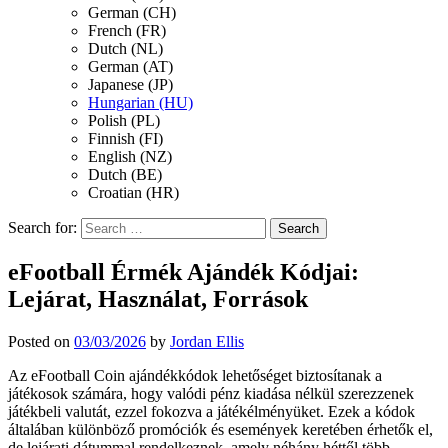
German (CH)
French (FR)
Dutch (NL)
German (AT)
Japanese (JP)
Hungarian (HU)
Polish (PL)
Finnish (FI)
English (NZ)
Dutch (BE)
Croatian (HR)
Search for:
eFootball Érmék Ajándék Kódjai:
Lejárat, Használat, Források
Posted on
03/03/2026
by
Jordan Ellis
Az eFootball Coin ajándékkódok lehetőséget biztosítanak a
játékosok számára, hogy valódi pénz kiadása nélkül szerezzenek
játékbeli valutát, ezzel fokozva a játékélményüket. Ezek a kódok
általában különböző promóciók és események keretében érhetők el,
de lejárati dátummal rendelkeznek, amely néhány héttől több