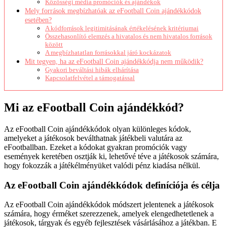
Közösségi média promóciók és ajándékok
Mely források megbízhatóak az eFootball Coin ajándékkódok
esetében?
A kódforrások legitimitásának értékelésének kritériumai
Összehasonlító elemzés a hivatalos és nem hivatalos források
között
A megbízhatatlan forrásokkal járó kockázatok
Mit tegyen, ha az eFootball Coin ajándékkódja nem működik?
Gyakori beváltási hibák elhárítása
Kapcsolatfelvétel a támogatással
Mi az eFootball Coin ajándékkód?
Az eFootball Coin ajándékkódok olyan különleges kódok,
amelyeket a játékosok beválthatnak játékbeli valutára az
eFootballban. Ezeket a kódokat gyakran promóciók vagy
események keretében osztják ki, lehetővé téve a játékosok számára,
hogy fokozzák a játékélményüket valódi pénz kiadása nélkül.
Az eFootball Coin ajándékkódok definíciója és célja
Az eFootball Coin ajándékkódok módszert jelentenek a játékosok
számára, hogy érméket szerezzenek, amelyek elengedhetetlenek a
játékosok, tárgyak és egyéb fejlesztések vásárlásához a játékban. E