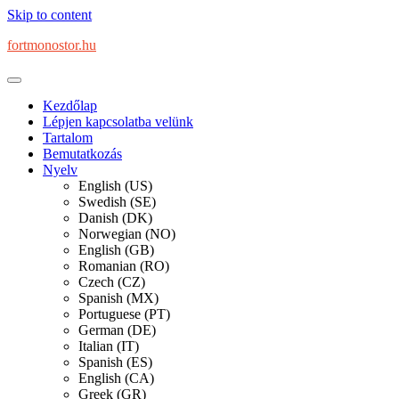
Skip to content
fortmonostor.hu
Kezdőlap
Lépjen kapcsolatba velünk
Tartalom
Bemutatkozás
Nyelv
English (US)
Swedish (SE)
Danish (DK)
Norwegian (NO)
English (GB)
Romanian (RO)
Czech (CZ)
Spanish (MX)
Portuguese (PT)
German (DE)
Italian (IT)
Spanish (ES)
English (CA)
Greek (GR)