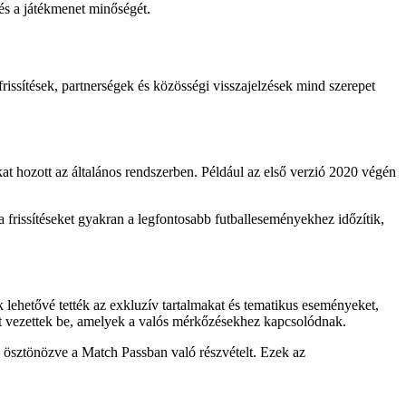
és a játékmenet minőségét.
rissítések, partnerségek és közösségi visszajelzések mind szerepet
kat hozott az általános rendszerben. Például az első verzió 2020 végén
 a frissítéseket gyakran a legfontosabb futballeseményekhez időzítik,
k lehetővé tették az exkluzív tartalmakat és tematikus eseményeket,
at vezettek be, amelyek a valós mérkőzésekhez kapcsolódnak.
 ösztönözve a Match Passban való részvételt. Ezek az