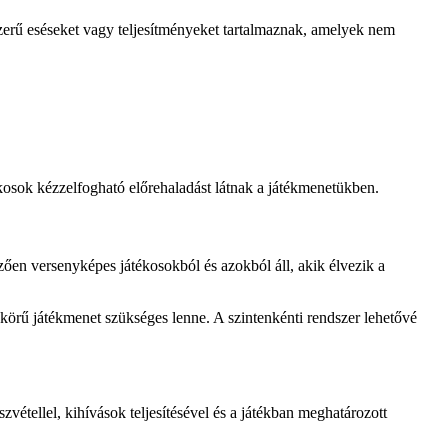
erű eséseket vagy teljesítményeket tartalmaznak, amelyek nem
kosok kézzelfogható előrehaladást látnak a játékmenetükben.
ően versenyképes játékosokból és azokból áll, akik élvezik a
skörű játékmenet szükséges lenne. A szintenkénti rendszer lehetővé
étellel, kihívások teljesítésével és a játékban meghatározott