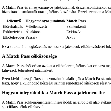
A Match Pass és a hagyományos játékjutalmak összehasonlításakor sz
biztosítanak strukturált utat a játékosok számára. Ezzel szemben a Mat
Jellemző
Hagyományos jutalmak
Match Pass
Előrehaladás
Véletlenszerű
Szintenkénti
Exkluzivitás
Általános
Exkluzív
Elköteleződés
Passzív
Aktív
Ez a strukturált megközelítés nemcsak a játékosok elköteleződését fo
A Match Pass célközönsége
A Match Pass elsősorban azokat a elkötelezett játékosokat célozza me
kihívások teljesítését jutalmakért.
Ezen kívül a laza játékosok is vonzónak találhatják a Match Passt, m
teszi, hogy a különböző készségi szinttel rendelkező játékosok részt 
Hogyan integrálódik a Match Pass a játékmenetbe
A Match Pass zökkenőmentesen integrálódik az eFootball alapjátékmech
specifikus célok elérésével.