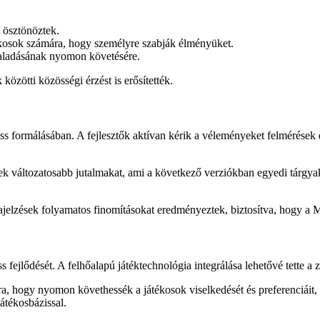
 ösztönöztek.
tékosok számára, hogy személyre szabják élményüket.
ehaladásának nyomon követésére.
özötti közösségi érzést is erősítették.
ass formálásában. A fejlesztők aktívan kérik a véleményeket felmérések 
ének változatosabb jutalmakat, ami a következő verziókban egyedi tárgya
szajelzések folyamatos finomításokat eredményeztek, biztosítva, hogy a 
 fejlődését. A felhőalapú játéktechnológia integrálása lehetővé tette a 
ára, hogy nyomon követhessék a játékosok viselkedését és preferenciáit
átékosbázissal.