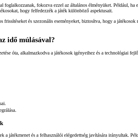
l foglalkozzanak, fokozva ezzel az általános élményüket. Például, ha e
játékosokat, hogy felfedezzék a játék különböző aspektusait.
s frissítéseket és szezonális eseményeket, biztosítva, hogy a játékosok
az idő múlásával?
tése óta, alkalmazkodva a játékosok igényeihez és a technológiai fejlő
sai.
egrálása.
ők
a játékmenet és a felhasználói elégedettség javítására irányultak. Példá