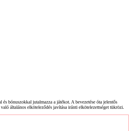
 és bónuszokkal jutalmazza a játékot. A bevezetése óta jelentős
ló általános elköteleződés javítása iránti elkötelezettséget tükrözi.