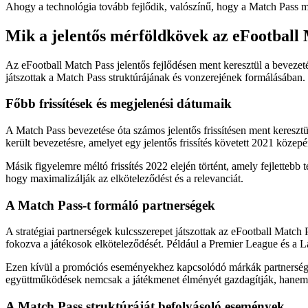
Ahogy a technológia tovább fejlődik, valószínű, hogy a Match Pass mé
Mik a jelentős mérföldkövek az eFootball
Az eFootball Match Pass jelentős fejlődésen ment keresztül a bevezeté
játszottak a Match Pass struktúrájának és vonzerejének formálásában.
Főbb frissítések és megjelenési dátumaik
A Match Pass bevezetése óta számos jelentős frissítésen ment keresztü
került bevezetésre, amelyet egy jelentős frissítés követett 2021 közepén
Másik figyelemre méltó frissítés 2022 elején történt, amely fejlettebb 
hogy maximalizálják az elköteleződést és a relevanciát.
A Match Pass-t formáló partnerségek
A stratégiai partnerségek kulcsszerepet játszottak az eFootball Match
fokozva a játékosok elköteleződését. Például a Premier League és a 
Ezen kívül a promóciós eseményekhez kapcsolódó márkák partnerségei 
együttműködések nemcsak a játékmenet élményét gazdagítják, hanem 
A Match Pass struktúráját befolyásoló események